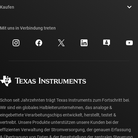
Kontakt
Newsroom
Kaufen
TI E2E™-Design-Support-Foren
Unsere Geschichten | Hinter dem Chip
API-Suiten von TI
Querverweis-Suche
Mit uns in Verbindung treten
Veranstaltungen
myTI-Firmenkonto
Kundensupportzentrum
Investorenbeziehungen
Versand, Zahlung und Steuern
Gehäuse
Fertigung
Häufig gestellte Fragen zu Bestellungen
Qualität & Zuverlässigkeit
Gesellschaftliches Engagement
Autorisierte Händler
myTI-Konto FAQs
Schon seit Jahrzehnten trägt Texas Instruments zum Fortschritt bei.
Wir sind ein globales Halbleiterunternehmen, das analoge &
eingebettete Verarbeitungschips entwickelt, herstellt, testet &
vertreibt. Unsere Produkte unterstützen unsere Kunden bei der
effizienten Verwaltung der Stromversorgung, der genauen Erfassung
& Übertragung von Daten & der Bereitstellung der zentralen Steuerung