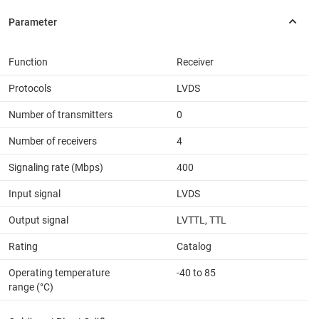
Function
Receiver
Protocols
LVDS
Number of transmitters
0
Number of receivers
4
Signaling rate (Mbps)
400
Input signal
LVDS
Output signal
LVTTL, TTL
Rating
Catalog
Operating temperature
-40 to 85
range (°C)