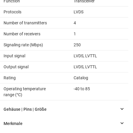
Function
Transceiver
Protocols
LVDS
Number of transmitters
4
Number of receivers
1
Signaling rate (Mbps)
250
Input signal
LVDS, LVTTL
Output signal
LVDS, LVTTL
Rating
Catalog
Operating temperature
-40 to 85
range (°C)