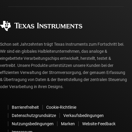
Gehäuse
Fertigung
Häufig gestellte Fragen zu Bestellungen
Qualität & Zuverlässigkeit
Gesellschaftliches Engagement
Autorisierte Händler
myTI-Konto FAQs
Schon seit Jahrzehnten trägt Texas Instruments zum Fortschritt bei.
Wir sind ein globales Halbleiterunternehmen, das analoge &
eingebettete Verarbeitungschips entwickelt, herstellt, testet &
vertreibt. Unsere Produkte unterstützen unsere Kunden bei der
effizienten Verwaltung der Stromversorgung, der genauen Erfassung
& Übertragung von Daten & der Bereitstellung der zentralen Steuerung
oder Verarbeitung in ihren Designs.
Barrierefreiheit
Cookie-Richtlinie
Datenschutzgrundsätze
Verkaufsbedingungen
Nutzungsbedingungen
Marken
Website-Feedback