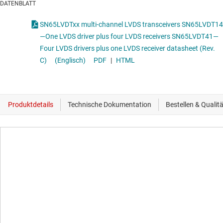
DATENBLATT
SN65LVDTxx multi-channel LVDS transceivers SN65LVDT14
—One LVDS driver plus four LVDS receivers SN65LVDT41—
Four LVDS drivers plus one LVDS receiver datasheet (Rev.
C)
(Englisch)
PDF
|
HTML