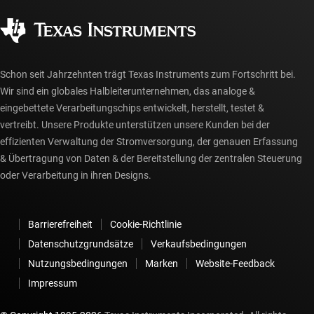
Qualität & Zuverlässigkeit
Gesellschaftliches Engagement
Autorisierte Händler
myTI-Konto FAQs
Schon seit Jahrzehnten trägt Texas Instruments zum Fortschritt bei.
Wir sind ein globales Halbleiterunternehmen, das analoge &
eingebettete Verarbeitungschips entwickelt, herstellt, testet &
vertreibt. Unsere Produkte unterstützen unsere Kunden bei der
effizienten Verwaltung der Stromversorgung, der genauen Erfassung
& Übertragung von Daten & der Bereitstellung der zentralen Steuerung
oder Verarbeitung in ihren Designs.
Barrierefreiheit
Cookie-Richtlinie
Datenschutzgrundsätze
Verkaufsbedingungen
Nutzungsbedingungen
Marken
Website-Feedback
Impressum