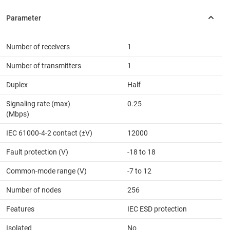
Number of receivers
1
Number of transmitters
1
Duplex
Half
Signaling rate (max)
0.25
(Mbps)
IEC 61000-4-2 contact (±V)
12000
Fault protection (V)
-18 to 18
Common-mode range (V)
-7 to 12
Number of nodes
256
Features
IEC ESD protection
Isolated
No