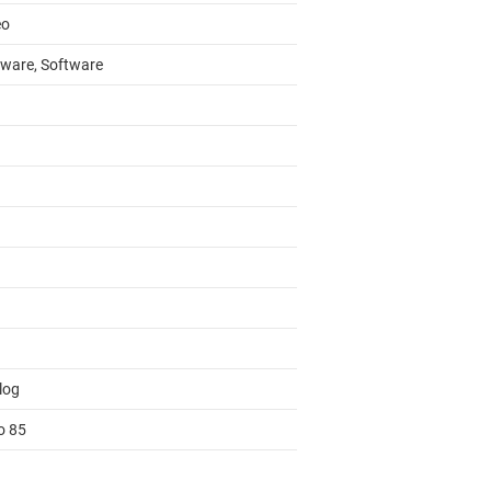
eo
ware, Software
log
o 85