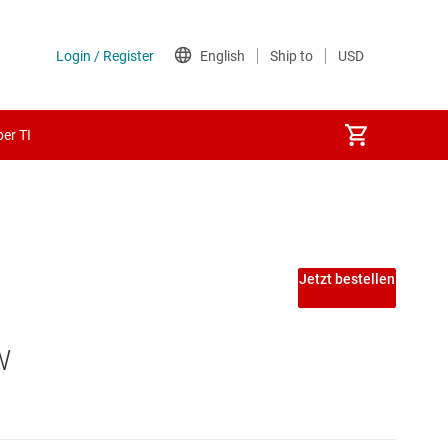
er TI
les
Jetzt bestellen
W