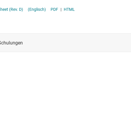
ith DirectPath™ Headphone and Line Driver datasheet (Rev. D)
(Englisch)
PDF
|
HTML