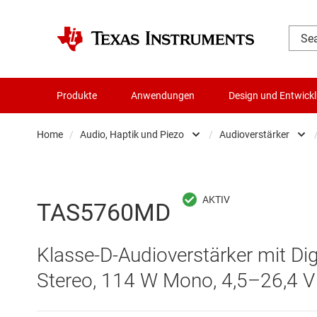
Produkte
Anwendungen
Design und Entwick
Home
/
Audio, Haptik und Piezo
/
Audioverstärker
Audio, Haptik und Piezo
Audio 
Batteriemanagement-ICs
Audiov
TAS5760MD
Datenwandler
Audio
Klasse-D-Audioverstärker mit Di
Die- & Wafer-Services
Haptik
Stereo, 114 W Mono, 4,5–26,4 V
DLP-Produkte