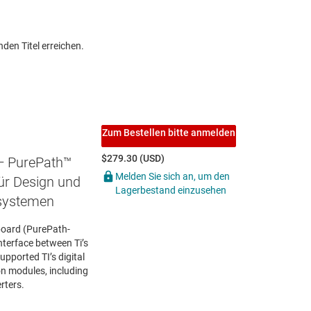
den Titel erreichen.
Zum Bestellen bitte anmelden
$279.30 (USD)
— PurePath™
Melden Sie sich an, um den
ür Design und
Lagerbestand einzusehen
osystemen
oard (PurePath-
terface between Ti’s
pported TI’s digital
on modules, including
rters.