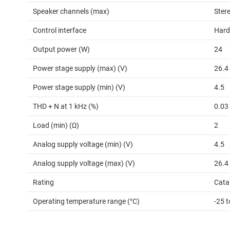
Speaker channels (max)
Ster
Control interface
Hard
Output power (W)
24
Power stage supply (max) (V)
26.4
Power stage supply (min) (V)
4.5
THD + N at 1 kHz (%)
0.03
Load (min) (Ω)
2
Analog supply voltage (min) (V)
4.5
Analog supply voltage (max) (V)
26.4
Rating
Cata
Operating temperature range (°C)
-25 t