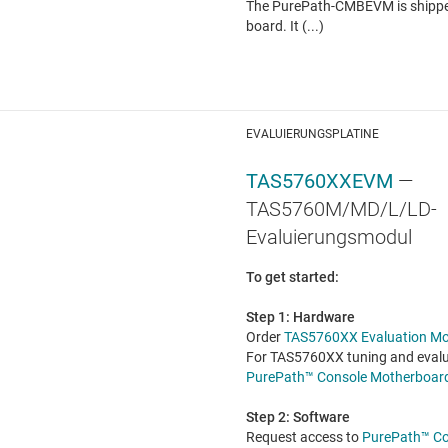
The PurePath-CMBEVM is shippe
board. It (...)
EVALUIERUNGSPLATINE
TAS5760XXEVM
—
TAS5760M/MD/L/LD-
Evaluierungsmodul
To get started:
Step 1: Hardware
Order
TAS5760XX Evaluation Mo
For TAS5760XX tuning and evalu
PurePath™ Console Motherboar
Step 2: Software
Request access to
PurePath™ Co