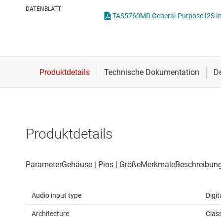
Drahtlose Konnektivität
DATENBLATT
Energiemanagement
HF & Mikrowellen
Isolierung
Produktdetails
Audio input type
Digit
Architecture
Clas