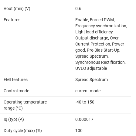
Vout (min) (V)
0.6
Features
Enable, Forced PWM,
Frequency synchronization,
Light load efficiency,
Output discharge, Over
Current Protection, Power
good, Pre-Bias Start-Up,
Spread Spectrum,
Synchronous Rectification,
UVLO adjustable
EMI features
Spread Spectrum
Control mode
current mode
Operating temperature
-40 to 150
range (°C)
Iq (typ) (A)
0.000017
Duty cycle (max) (%)
100