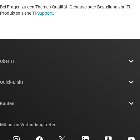
Bei Fragen zu den Themen Qualität, Gehäuse oder Bestellung von TI-
Produkten siehe
TI-Support
. ​​​​​​​​​​​​​​
Über TI
Über TI – Überblick
Quick-Links
Stellenangebote
Kontakt
Newsroom
Kaufen
TI E2E™-Design-Support-Foren
Unsere Geschichten | Hinter dem Chip
API-Suiten von TI
Querverweis-Suche
Mit uns in Verbindung treten
Veranstaltungen
myTI-Firmenkonto
Kundensupportzentrum