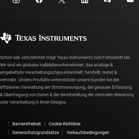
Investorenbeziehungen
Versand, Zahlung und Steuern
Gehäuse
Fertigung
Häufig gestellte Fragen zu Bestellungen
Qualität & Zuverlässigkeit
Gesellschaftliches Engagement
Autorisierte Händler
myTI-Konto FAQs
Schon seit Jahrzehnten trägt Texas Instruments zum Fortschritt bei.
Wir sind ein globales Halbleiterunternehmen, das analoge &
eingebettete Verarbeitungschips entwickelt, herstellt, testet &
vertreibt. Unsere Produkte unterstützen unsere Kunden bei der
effizienten Verwaltung der Stromversorgung, der genauen Erfassung
& Übertragung von Daten & der Bereitstellung der zentralen Steuerung
oder Verarbeitung in ihren Designs.
Barrierefreiheit
Cookie-Richtlinie
Datenschutzgrundsätze
Verkaufsbedingungen