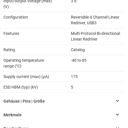
Input/output voltage (max)
3.6
(V)
Configuration
Reversible 4 Channel Linear
Redriver, USB3
Features
Multi-Protocol Bi-directional
Linear Redriver
Rating
Catalog
Operating temperature
-40 to 85
range (°C)
Supply current (max) (µA)
175
ESD HBM (typ) (kV)
5