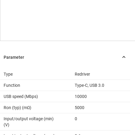
Type
Redriver
Function
Type-C, USB 3.0
USB speed (Mbps)
10000
Ron (typ) (mΩ)
5000
Input/output voltage (min)
0
(V)