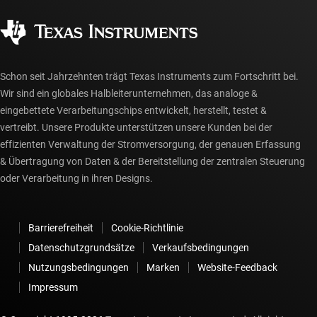
Qualität & Zuverlässigkeit
Gesellschaftliches Engagement
Autorisierte Händler
myTI-Konto FAQs
Schon seit Jahrzehnten trägt Texas Instruments zum Fortschritt bei.
Wir sind ein globales Halbleiterunternehmen, das analoge &
eingebettete Verarbeitungschips entwickelt, herstellt, testet &
vertreibt. Unsere Produkte unterstützen unsere Kunden bei der
effizienten Verwaltung der Stromversorgung, der genauen Erfassung
& Übertragung von Daten & der Bereitstellung der zentralen Steuerung
oder Verarbeitung in ihren Designs.
Barrierefreiheit
Cookie-Richtlinie
Datenschutzgrundsätze
Verkaufsbedingungen
Nutzungsbedingungen
Marken
Website-Feedback
Impressum