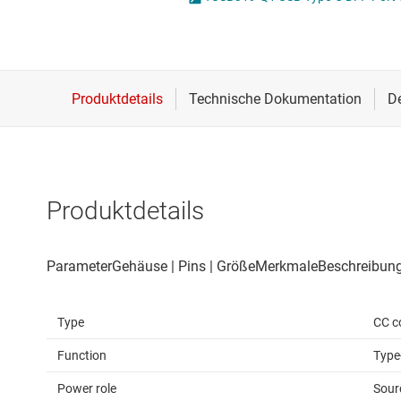
Drahtlose Konnektivität
I2C-, I3C- & SPI-I
U
Energiemanagement
ICs für Schnittste
U
HF & Mikrowellen
ICs für serielle dig
Isolierung
IO-Link und Digita
Produktdetails
Type
CC co
Function
Type
Power role
Sour