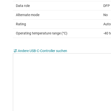
Data role
DFP
Alternate mode
No
Rating
Auto
Operating temperature range (°C)
-40 t
Andere USB-C-Controller suchen