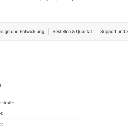
CS
SB-Portschutz-ICs
Schnittstelle
RS-485- & RS-422-Tr
lle für Multischaltererfassung (MSDI)
SB-Redriver & -Multiplexer
Sensoren
System-Basis-Chips
itale Schnittstelle (SDI)
Taktgeber & Timing
USB-ICs
l-E/A
Verstärker
ntroller
-C
ce