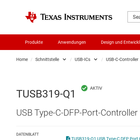
Produkte
Anwendungen
Design und Entwick
Home
/
Schnittstelle
/
USB-ICs
/
USB-C-Controller
Audio, Haptik und Piezo
Andere Schnittste
U
Batteriemanagement-ICs
CAN-Transceiver
U
TUSB319-Q1
Datenwandler
Ethernet-ICs
U
USB Type-C-DFP-Port-Controller 
Die- & Wafer-Services
HDMI-, DisplayPor
U
DLP-Produkte
Highspeed-SerDe
U
DATENBLATT
T