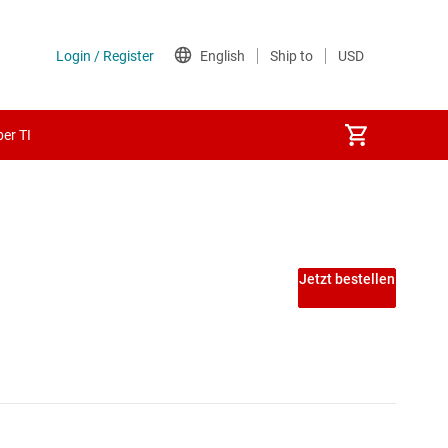
er TI
 PECL-ICs
Jetzt bestellen
ICs
A-ICs