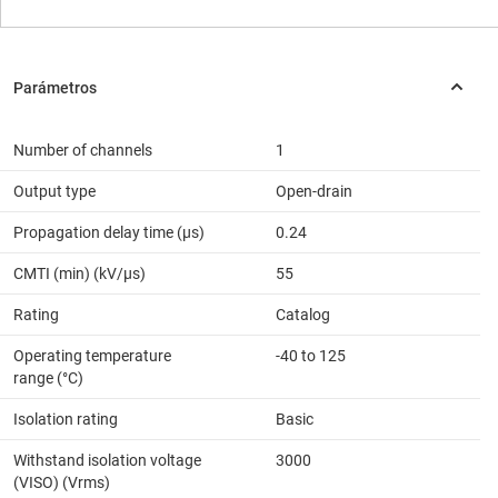
Number of channels
1
Output type
Open-drain
Propagation delay time (µs)
0.24
CMTI (min) (kV/µs)
55
Rating
Catalog
Operating temperature
-40 to 125
range (°C)
Isolation rating
Basic
Withstand isolation voltage
3000
(VISO) (Vrms)