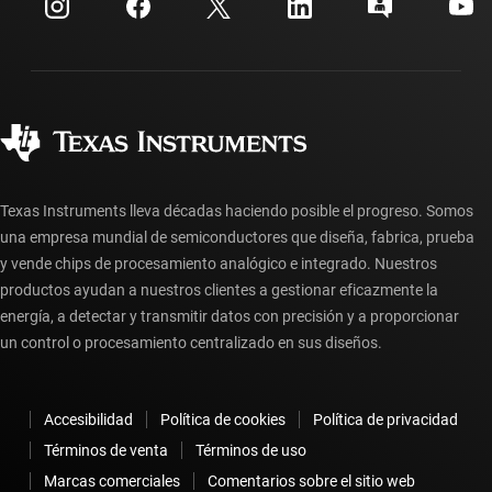
Centro de atención al cliente
Relaciones con los inversionistas
Envío, pago e impuestos
Empaque
Fabricación
Preguntas frecuentes sobre pedidos
Calidad y confiabilidad
Ciudadanía corporativa
Distribuidores autorizados
Preguntas frecuentes sobre la cuenta myTI
Texas Instruments lleva décadas haciendo posible el progreso. Somos
una empresa mundial de semiconductores que diseña, fabrica, prueba
y vende chips de procesamiento analógico e integrado. Nuestros
productos ayudan a nuestros clientes a gestionar eficazmente la
energía, a detectar y transmitir datos con precisión y a proporcionar
un control o procesamiento centralizado en sus diseños.
Accesibilidad
Política de cookies
Política de privacidad
Términos de venta
Términos de uso
Marcas comerciales
Comentarios sobre el sitio web