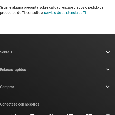
Si tiene alguna pregunta sobre calidad, encapsulados o pedido de
productos de TI, consulte el
servicio de asistencia de TI
. ​​​​​​​​​​​​​​
Sobre TI
Información general sobre Acerca de TI
Enlaces rápidos
Carreras laborales
Contáctenos
Sala de redacción
Comprar
Foros de soporte de diseño de TI E2E™
Nuestras historias | Detrás del chip
Suites de API de TI
Búsqueda de referencias cruzadas
Conéctese con nosotros
Eventos
Cuentas de empresa myTI