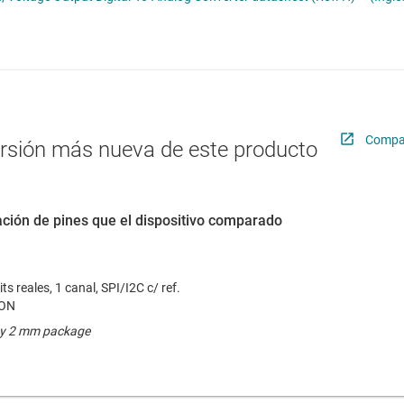
ómetros digitales (digipots)
Radiofrecuencia y microondas
Relojes y sincronización
Sensores
Servicios de chip y oblea
Compar
ersión más nueva de este producto
ción de pines que el dispositivo comparado
ts reales, 1 canal, SPI/I2C c/ ref.
SON
by 2 mm package