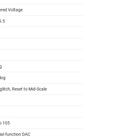
ered Voltage
5.5
g
log
litch, Reset to Mid-Scale
to 105
ial-function DAC