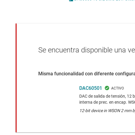
Conectividad inalámbrica
Potenci
Controladores para motores
Convertidores de datos
Interfaz
Se encuentra disponible una v
Misma funcionalidad con diferente configura
DAC60501
DAC de salida de tensión, 12 bi
interna de prec. en encap. W
12-bit device in WSON 2 mm 