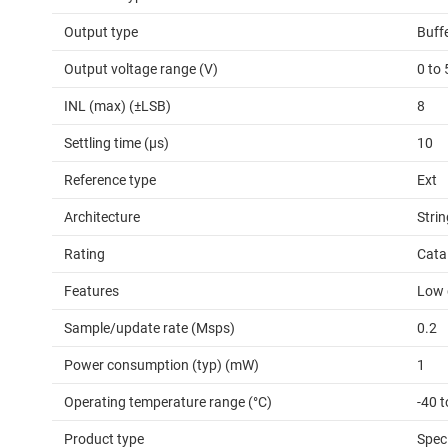
Output type
Buff
Output voltage range (V)
0 to 
INL (max) (±LSB)
8
Settling time (µs)
10
Reference type
Ext
Architecture
Strin
Rating
Cata
Features
Low g
Sample/update rate (Msps)
0.2
Power consumption (typ) (mW)
1
Operating temperature range (°C)
-40 
Product type
Spec