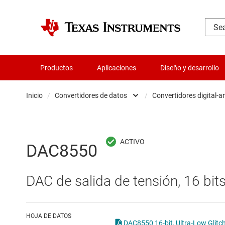
Productos
Aplicaciones
Diseño y desarrollo
Inicio
/
Convertidores de datos
/
Convertidores digital-
Administración de potencia
Aislamiento
Convert
DAC8550
Amplificadores
Convert
DAC de salida de tensión, 16 bits,
Audio, háptica y piezoeléctrica
Convert
Circuitos integrados de gestión de bate
Other d
HOJA DE DATOS