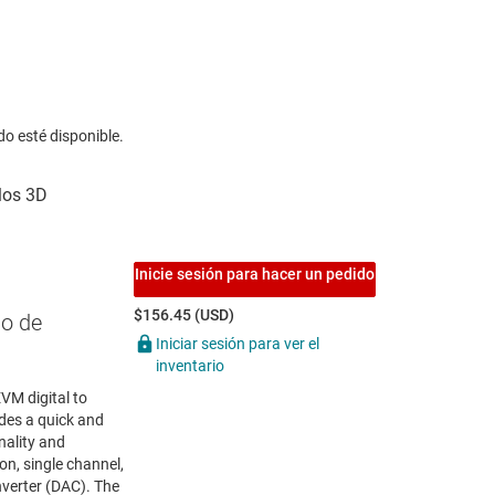
do esté disponible.
Inicie sesión para hacer un pedido
$156.45 (USD)
o de
Iniciar sesión para ver el
inventario
M digital to
des a quick and
nality and
on, single channel,
onverter (DAC). The