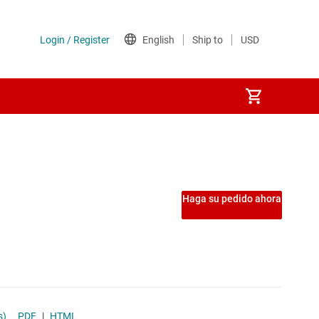
S)
Haga su pedido ahora
s)
PDF
|
HTML