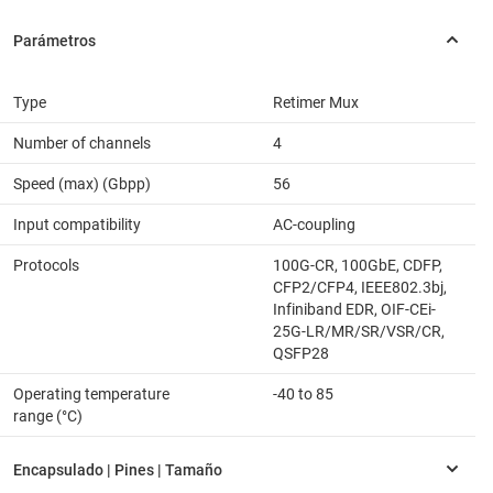
Type
Retimer Mux
Number of channels
4
Speed (max) (Gbpp)
56
Input compatibility
AC-coupling
Protocols
100G-CR, 100GbE, CDFP,
CFP2/CFP4, IEEE802.3bj,
Infiniband EDR, OIF-CEi-
25G-LR/MR/SR/VSR/CR,
QSFP28
Operating temperature
-40 to 85
range (°C)