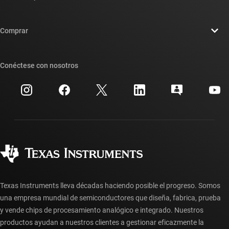
Carreras laborales
Contáctenos
Sala de redacción
Comprar
Foros de soporte de diseño de TI E2E™
Nuestras historias | Detrás del chip
Suites de API de TI
Búsqueda de referencias cruzadas
Conéctese con nosotros
Eventos
Cuentas de empresa myTI
Centro de atención al cliente
Relaciones con los inversionistas
Envío, pago e impuestos
Empaque
Fabricación
Preguntas frecuentes sobre pedidos
Calidad y confiabilidad
Ciudadanía corporativa
Distribuidores autorizados
Preguntas frecuentes sobre la cuenta myTI
Texas Instruments lleva décadas haciendo posible el progreso. Somos
una empresa mundial de semiconductores que diseña, fabrica, prueba
y vende chips de procesamiento analógico e integrado. Nuestros
productos ayudan a nuestros clientes a gestionar eficazmente la