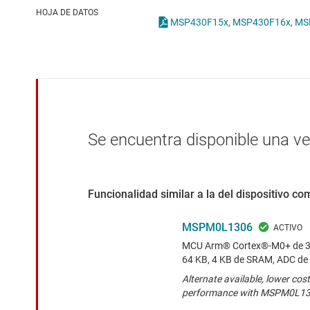
Conectividad inalámbrica
HOJA DE DATOS
MSP430F15x, MSP430F16x, MSP43
Controladores para motores
Convertidores de datos
Interfaz
Se encuentra disponible una v
Funcionalidad similar a la del dispositivo c
MSPM0L1306
MCU Arm® Cortex®-M0+ de 32
64 KB, 4 KB de SRAM, ADC de 
Alternate available, lower cost
performance with MSPM0L1