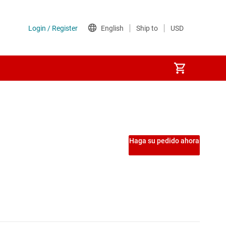
Haga su pedido ahora
 de motores en tiempo real
o real