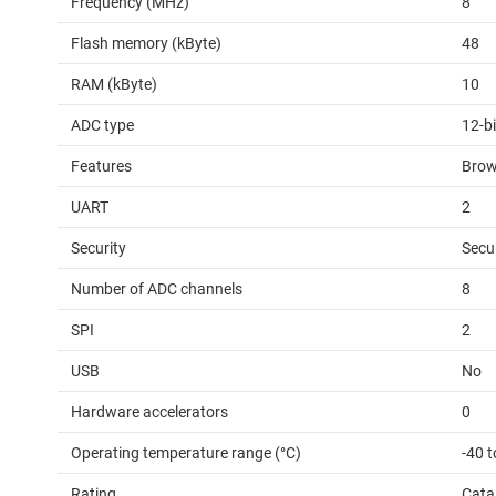
Frequency (MHz)
8
Flash memory (kByte)
48
RAM (kByte)
10
ADC type
12-b
Features
Brow
UART
2
Security
Secu
Number of ADC channels
8
SPI
2
USB
No
Hardware accelerators
0
Operating temperature range (°C)
-40 t
Rating
Cata