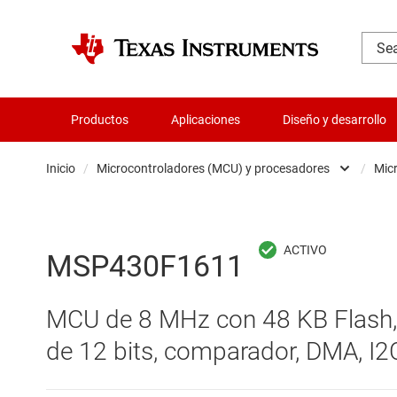
Productos
Aplicaciones
Diseño y desarrollo
Inicio
/
Microcontroladores (MCU) y procesadores
/
Mic
Administración de potencia
Aislamiento
MSP430F1611
Amplificadores
MCU de 8 MHz con 48 KB Flash,
Audio, háptica y piezoeléctrica
de 12 bits, comparador, DMA, I2
Circuitos integrados de gestión de bate