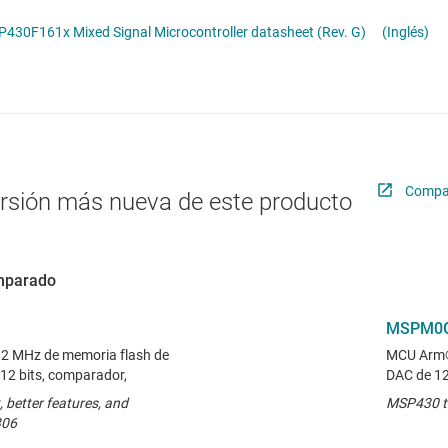
Radiofrecuencia y microondas
MCU de uso general
0F161x Mixed Signal Microcontroller datasheet (Rev. G)
(Inglés)
Relojes y sincronización
Sensores
Servicios de chip y oblea
Compar
ersión más nueva de este producto
omparado
MSPM0G
 MHz de memoria flash de
MCU Arm®
12 bits, comparador,
DAC de 12
, better features, and
MSP430 t
306