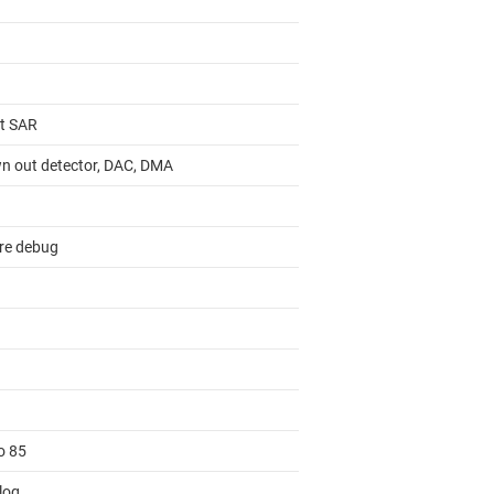
it SAR
n out detector, DAC, DMA
re debug
o 85
log