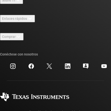
Sobre TI
Información general sobre Acerca de TI
Enlaces rápidos
Carreras laborales
Contáctenos
Sala de redacción
Comprar
Foros de soporte de diseño de TI E2E™
Nuestras historias | Detrás del chip
Suites de API de TI
Búsqueda de referencias cruzadas
Conéctese con nosotros
Eventos
Cuentas de empresa myTI
Centro de atención al cliente
Relaciones con los inversionistas
Envío, pago e impuestos
Empaque
Fabricación
Preguntas frecuentes sobre pedidos
Calidad y confiabilidad
Ciudadanía corporativa
Distribuidores autorizados
Preguntas frecuentes sobre la cuenta myTI