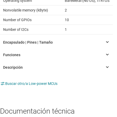
Operating system
BareMetal (No OS), TI RTOS
Nonvolatile memory (kByte)
2
Number of GPIOs
10
Number of I2Cs
1
Buscar otro/a Low-power MCUs
Documentación técnica