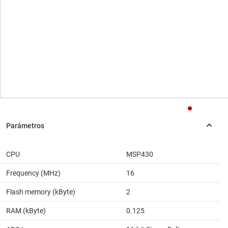
CPU
MSP430
Frequency (MHz)
16
Flash memory (kByte)
2
RAM (kByte)
0.125