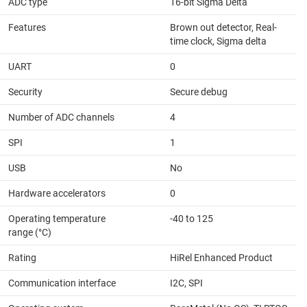
ADC type
16-bit Sigma Delta
Features
Brown out detector, Real-
time clock, Sigma delta
UART
0
Security
Secure debug
Number of ADC channels
4
SPI
1
USB
No
Hardware accelerators
0
Operating temperature
-40 to 125
range (°C)
Rating
HiRel Enhanced Product
Communication interface
I2C, SPI