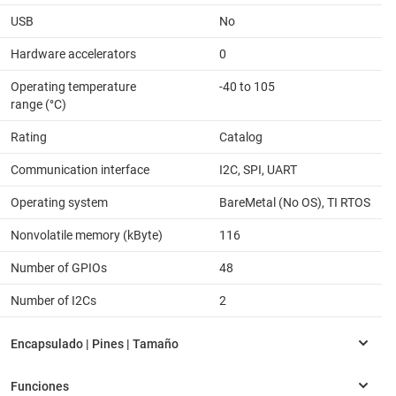
USB
No
Hardware accelerators
0
Operating temperature
-40 to 105
range (°C)
Rating
Catalog
Communication interface
I2C, SPI, UART
Operating system
BareMetal (No OS), TI RTOS
Nonvolatile memory (kByte)
116
Number of GPIOs
48
Number of I2Cs
2