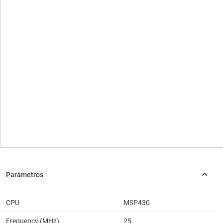
CPU
MSP430
Frequency (MHz)
25