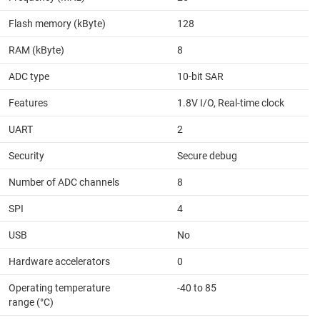
Flash memory (kByte)
128
RAM (kByte)
8
ADC type
10-bit SAR
Features
1.8V I/O, Real-time clock
UART
2
Security
Secure debug
Number of ADC channels
8
SPI
4
USB
No
Hardware accelerators
0
Operating temperature
-40 to 85
range (°C)