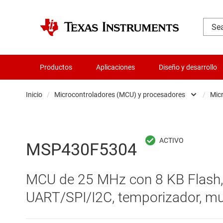
Productos
Aplicaciones
Diseño y desarrollo
Inicio
/
Microcontroladores (MCU) y procesadores
/
Mic
Administración de potencia
Aislamiento
MSP430F5304
Amplificadores
MCU de 25 MHz con 8 KB Flash,
Audio, háptica y piezoeléctrica
UART/SPI/I2C, temporizador, mul
Circuitos integrados de gestión de bate