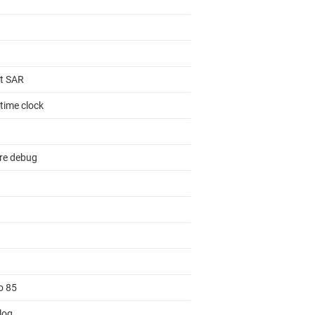
it SAR
time clock
re debug
o 85
log