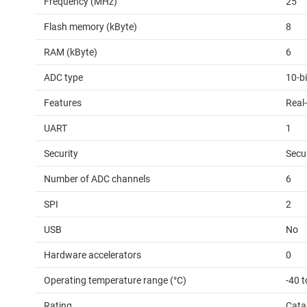
Frequency (MHz)
25
Flash memory (kByte)
8
RAM (kByte)
6
ADC type
10-b
Features
Real-
UART
1
Security
Secu
Number of ADC channels
6
SPI
2
USB
No
Hardware accelerators
0
Operating temperature range (°C)
-40 t
Rating
Cata