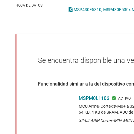
Conectividad inalámbrica
HOJA DE DATOS
Controladores para motores
Convertidores de datos
Interfaz
Se encuentra disponible una v
Funcionalidad similar a la del dispositivo c
MSPM0L1106
MCU Arm® Cortex®-M0+ a 32 
64 KB, 4 KB de SRAM, ADC de 
32-bit ARM Cortex-M0+ MCU f