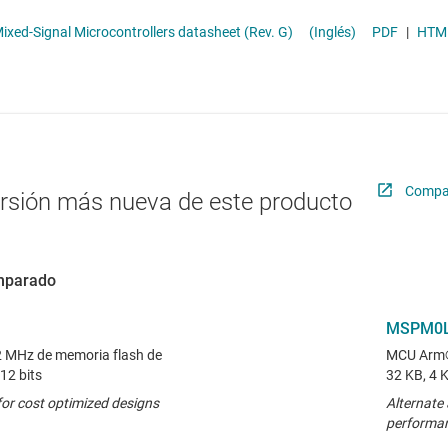
Radiofrecuencia y microondas
MCU de uso general
MSP430F5310, MSP430F530x Mixed-Signal Microcontrollers datasheet (Rev. G)
(Inglés)
PDF
|
HTM
Relojes y sincronización
Sensores
Servicios de chip y oblea
Compar
ersión más nueva de este producto
omparado
MSPM0L
MHz de memoria flash de
MCU Arm®
12 bits
32 KB, 4 
or cost optimized designs
Alternate 
performa