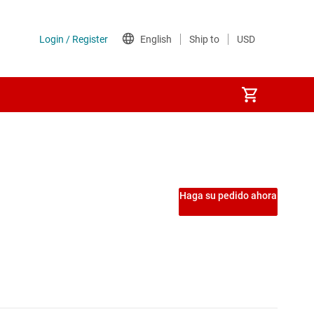
Haga su pedido ahora
 de motores en tiempo real
o real