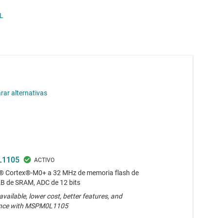
L
ar alternativas
1105
 Cortex®-M0+ a 32 MHz de memoria flash de
KB de SRAM, ADC de 12 bits
available, lower cost, better features, and
nce with MSPM0L1105