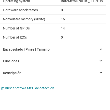
Operating system
BareMetal (No OS), TI RTOS
Hardware accelerators
0
Nonvolatile memory (kByte)
16
Number of GPIOs
14
Number of I2Cs
0
Buscar otro/a MCU de detección