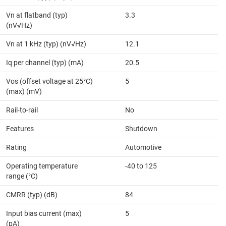
Vn at flatband (typ)
3.3
(nV√Hz)
Vn at 1 kHz (typ) (nV√Hz)
12.1
Iq per channel (typ) (mA)
20.5
Vos (offset voltage at 25°C)
5
(max) (mV)
Rail-to-rail
No
Features
Shutdown
Rating
Automotive
Operating temperature
-40 to 125
range (°C)
CMRR (typ) (dB)
84
Input bias current (max)
5
(pA)