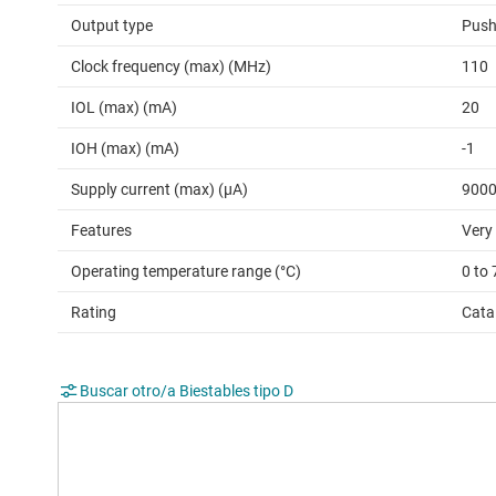
Output type
Push
Clock frequency (max) (MHz)
110
IOL (max) (mA)
20
IOH (max) (mA)
-1
Supply current (max) (µA)
900
Features
Very
Operating temperature range (°C)
0 to 
Rating
Cata
Buscar otro/a Biestables tipo D