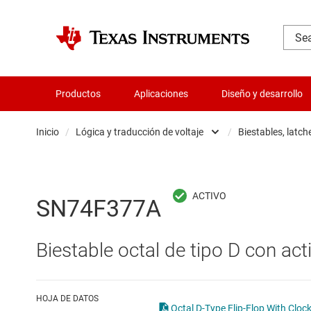
Productos
Aplicaciones
Diseño y desarrollo
Inicio
/
Lógica y traducción de voltaje
/
Biestables, latch
Administración de potencia
B
Aislamiento
B
SN74F377A
Amplificadores
C
Biestable octal de tipo D con act
Audio, háptica y piezoeléctrica
C
Circuitos integrados de gestión de bate
C
HOJA DE DATOS
Octal D-Type Flip-Flop With Cloc