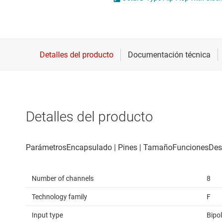
Conectividad inalámbrica
O
Controladores para motores
T
Convertidores de datos
Interfaz
Detalles del producto
Number of channels
8
Technology family
F
Input type
Bipo