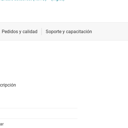
ther logic
Radiofrecuencia y microondas
Otros latches
raductores de tensión y desplazadores de nivel
Relojes y sincronización
Registros de desplazamiento
Sensores
Servicios de chip y oblea
lar