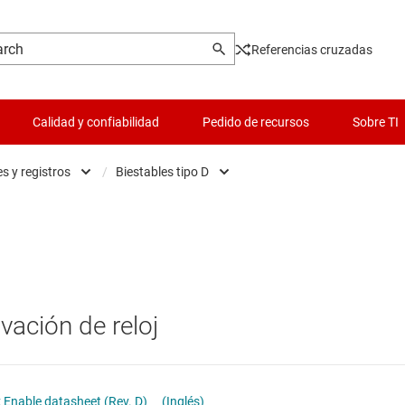
Referencias cruzadas
Calidad y confiabilidad
Pedido de recursos
Sobre TI
es y registros
/
Biestables tipo D
iestables, latches y registros
Interruptores y multiplexores
Biestables JK
úferes, controladores y transceptores
Lógica y traducción de voltaje
Biestables tipo D
ircuitos integrados de lógica de especialidades
Microcontroladores (MCU) y procesadores
Contadores
ivación de reloj
ircuitos integrados lógicos configurables y programables
Pasivo y discreto
Conversión de tensión de circuitos b
rías
ompuertas lógicas
Productos DLP
Latches tipo D
k Enable datasheet (Rev. D)
(Inglés)