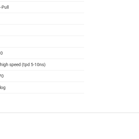
-Pull
00
 high speed (tpd 5-10ns)
70
log