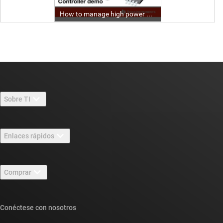
Sobre TI
Información general sobre Acerca de TI
Enlaces rápidos
Carreras laborales
Contáctenos
Sala de redacción
Comprar
Foros de soporte de diseño de TI E2E™
Nuestras historias | Detrás del chip
Suites de API de TI
Búsqueda de referencias cruzadas
Conéctese con nosotros
Eventos
Cuentas de empresa myTI