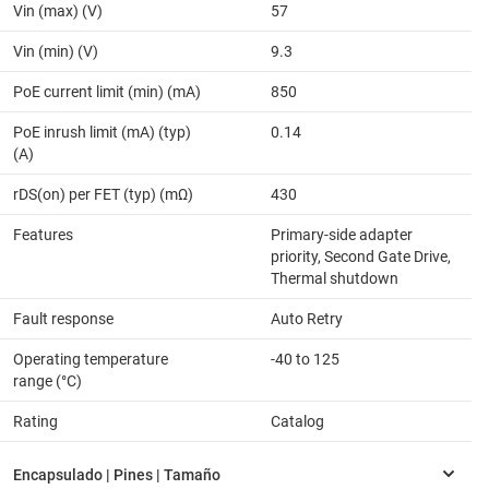
Vin (max) (V)
57
Vin (min) (V)
9.3
PoE current limit (min) (mA)
850
PoE inrush limit (mA) (typ)
0.14
(A)
rDS(on) per FET (typ) (mΩ)
430
Features
Primary-side adapter
priority, Second Gate Drive,
Thermal shutdown
Fault response
Auto Retry
Operating temperature
-40 to 125
range (°C)
Rating
Catalog