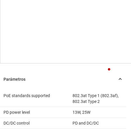
PoE standards supported
802.3at Type 1 (802.3af),
802.3at Type 2
PD power level
13W, 25W
DC/DC control
PD and DC/DC