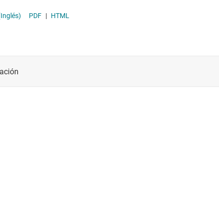
res LIN
(Inglés)
PDF
|
HTML
res RS-232
res RS-485 y RS-422