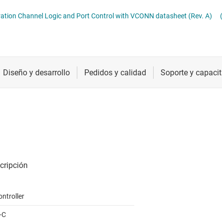
DMI, DisplayPort y MIPI
PHY y puentes USB
Radiofrecuencia y microondas
Transcepto
TUSB321AI USB Type-C Configuration Channel Logic and Port Control with VCONN datasheet (Rev. A)
LVDS, M-LVDS y PECL
Redrivers y multiplexores USB
Relojes y sincronización
Transcepto
ara redes ópticas
Sensores
Transcepto
CIe, SAS y SATA
Servicios de chip y oblea
ntroller
-C