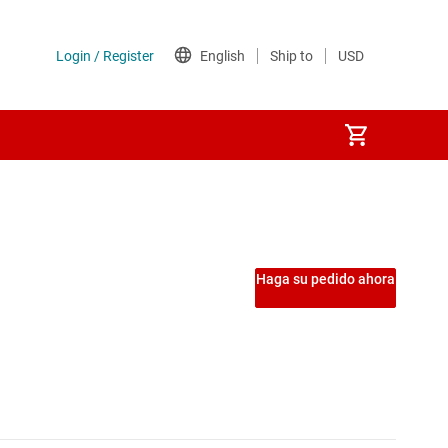
ntegrados USB
S digitales
Haga su pedido ahora
faces
res-deserializadores de alta velocidad
res CAN