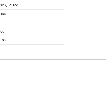
 Sink, Source
 DRD, UFP
log
o 85