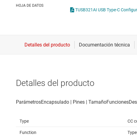
Conectividad inalámbrica
Circuitos integrados H
HOJA DE DATOS
Controladores para motores
Circuitos integrados 
Convertidores de datos
Circuitos integrados p
Interfaz
Circuitos integrados P
Detalles del producto
Type
CC co
Function
Type