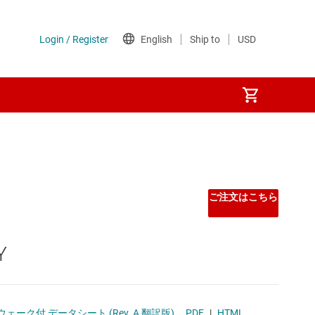
バッファ
フェイス
ご注文はこちら
Y
プ (SBC)
ンターフェイス (SDI) IC
- ウェーク付 データシート (Rev. A 翻訳版)
PDF
|
HTML