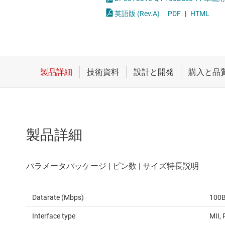
クロックとタイミング
LVDS、M-L
英語版 (Rev.A)
PDF
|
HTML
スイッチ/マルチプレクサ
PCIe、SAS
センサ
RS-232
ダイ / ウェハー サービス
RS-485 
製品詳細
Datarate (Mbps)
100
Interface type
MII,