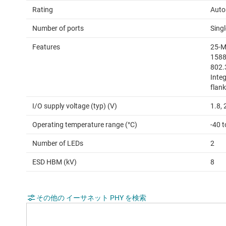
Rating
Auto
Number of ports
Singl
Features
25-M
1588
802.
Integ
flan
I/O supply voltage (typ) (V)
1.8, 
Operating temperature range (°C)
-40 
Number of LEDs
2
ESD HBM (kV)
8
その他の イーサネット PHY を検索