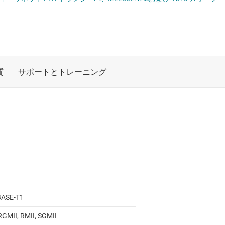
VDS、PECL の各 IC
ロジックと電圧変換
マルチスイッチ検出イ
、SATA IC
ワイヤレス コネクティビティ
光学ネットワーク I
 トランシーバ
受動 (パッシブ) とディスクリート
高速 SerDes
と RS-422 の各トランシーバ
絶縁
BASE-T1
 RGMII, RMII, SGMII