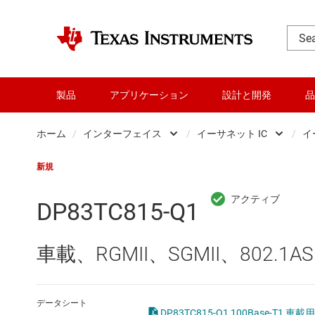
製品
アプリケーション
設計と開発
品
ホーム
/
インターフェイス
/
イーサネット IC
/
イ
DLP 製品
CAN トラ
新規
RF とマイクロ波
HDMI、Dis
DP83TC815-Q1
アンプ
I2C、I3C、
車載、RGMII、SGMII、802.1A
インターフェイス
IO-Link 
オーディオ、ハプティクス、および
LIN トラ
データシート
DP83TC815-Q1 100Base-T1