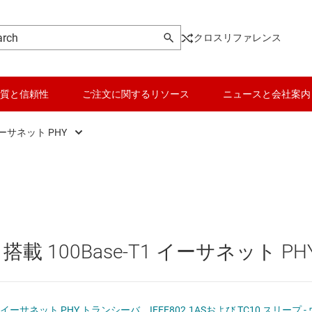
クロスリファレンス
質と信頼性
ご注文に関するリソース
ニュースと会社案内
ーサネット PHY
ンシーバ
イーサネット PHY
データ コンバータ
USB IC
playPort、MIPI の各 IC
イーサネット リタイマ、リドライバ、マルチプレクサ、
バッテリ管理 IC
その他のインター
SPI の各 IC
パワー マネージメント
イーサネット IC
S 搭載 100Base-T1 イーサネット PH
とデジタル I/O
マイコン (MCU) / プロセッサ
システム ベース チッ
ピエゾ
ンシーバ
モータ ドライバ
シリアル デジタル イ
 車載用イーサネット PHY トランシーバ、IEEE802.1ASおよび TC10 スリープ 