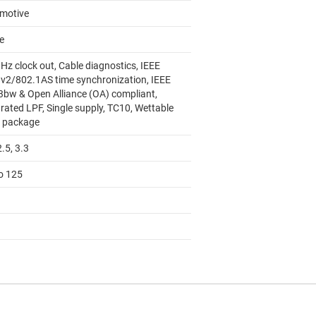
motive
e
Hz clock out, Cable diagnostics, IEEE
v2/802.1AS time synchronization, IEEE
3bw & Open Alliance (OA) compliant,
rated LPF, Single supply, TC10, Wettable
k package
2.5, 3.3
to 125