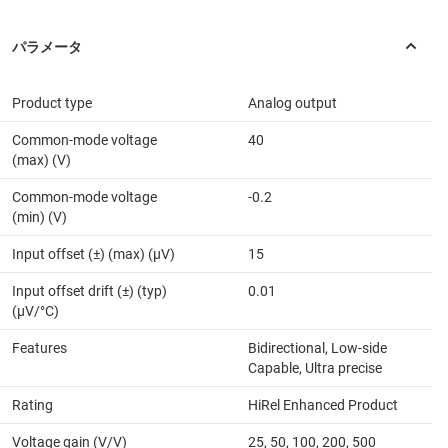
Product type
Analog output
Common-mode voltage
40
(max) (V)
Common-mode voltage
-0.2
(min) (V)
Input offset (±) (max) (µV)
15
Input offset drift (±) (typ)
0.01
(µV/°C)
Features
Bidirectional, Low-side
Capable, Ultra precise
Rating
HiRel Enhanced Product
Voltage gain (V/V)
25, 50, 100, 200, 500