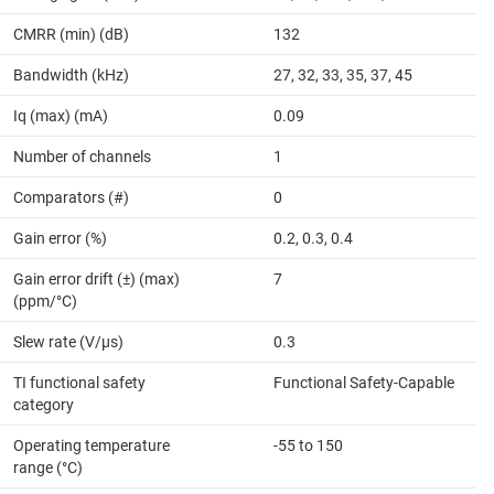
CMRR (min) (dB)
132
Bandwidth (kHz)
27, 32, 33, 35, 37, 45
Iq (max) (mA)
0.09
Number of channels
1
Comparators (#)
0
Gain error (%)
0.2, 0.3, 0.4
Gain error drift (±) (max)
7
(ppm/°C)
Slew rate (V/µs)
0.3
TI functional safety
Functional Safety-Capable
category
Operating temperature
-55 to 150
range (°C)