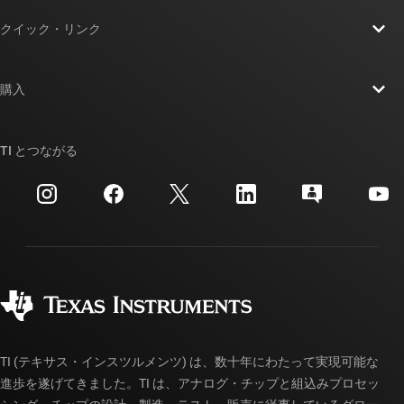
TI の概要
クイック・リンク
採用情報
お問い合わせ
ニュース
購入
TI E2E™ 設計サポート・フォーラム
ストーリー | チップ開発の舞台裏
TI API スイート
クロスリファレンス検索
TI とつながる
イベント
myTI 法人アカウント
カスタマー・サポート・センター
投資家向け情報
配送、お支払い、および税金
パッケージ
製造
ご注文に関する FAQ
品質と信頼性
コーポレート・シティズンシップ
販売特約店
myTI アカウントの FAQ
TI (テキサス・インスツルメンツ) は、数十年にわたって実現可能な
進歩を遂げてきました。TI は、アナログ・チップと組込みプロセッ