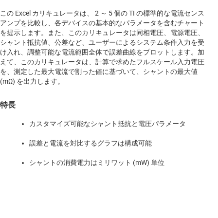
この Excel カリキュレータは、 2 ～ 5 個の TI の標準的な電流センス
アンプを比較し、各デバイスの基本的なパラメータを含むチャート
を提示します。また、このカリキュレータは同相電圧、電源電圧、
シャント抵抗値、公差など、ユーザーによるシステム条件入力を受
け入れ、調整可能な電流範囲全体で誤差曲線をプロットします。加
えて、このカリキュレータは、計算で求めたフルスケール入力電圧
を、測定した最大電流で割った値に基づいて、シャントの最大値
(mΩ) を出力します。
特長
カスタマイズ可能なシャント抵抗と電圧パラメータ
誤差と電流を対比するグラフは構成可能
シャントの消費電力はミリワット (mW) 単位