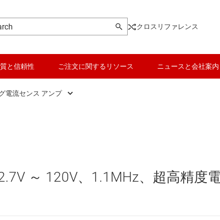
クロスリファレンス
質と信頼性
ご注文に関するリソース
ニュースと会社案内
グ電流センス アンプ
アナログ電流センス アンプ
データ コンバータ
)
シャント抵抗を内蔵したアナログ電流センス アンプ
バッテリ管理 IC
シャント抵抗を内蔵したデジタル電力モニタ
パワー マネージメント
.7V ～ 120V、1.1MHz、超高精度
ョン アンプ
デジタル電力モニタ
マイコン (MCU) / プロセッサ
ピエゾ
イン アンプ (PGA/VGA)
モータ ドライバ