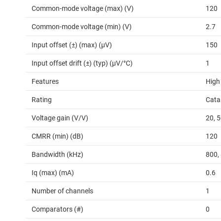
Common-mode voltage (max) (V)
120
Common-mode voltage (min) (V)
2.7
Input offset (±) (max) (µV)
150
Input offset drift (±) (typ) (µV/°C)
1
Features
High
Rating
Cata
Voltage gain (V/V)
20, 5
CMRR (min) (dB)
120
Bandwidth (kHz)
800,
Iq (max) (mA)
0.6
Number of channels
1
Comparators (#)
0