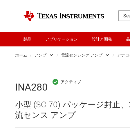
製品
アプリケーション
設計と開発
品
ホーム
/
アンプ
/
電流センシング アンプ
/
アナロ
DLP 製品
Other amplifiers
RF とマイクロ波
オペアンプ (OP アンプ
INA280
アンプ
コンパレータ
小型 (SC-70) パッケージ封止、2
インターフェイス
スペシャル ファンクシ
流センス アンプ
オーディオ、ハプティクス、および
プログラマブル / 可変ゲ