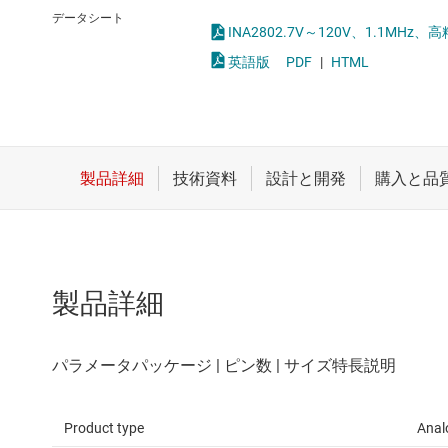
クロックとタイミング
完全差動アンプ
データシート
INA2802.7V～120V、1.1M
スイッチ/マルチプレクサ
差動アンプ
英語版
PDF
|
HTML
センサ
計測アンプ
ダイ / ウェハー サービス
電流センシング アン
製品詳細
Product type
Anal