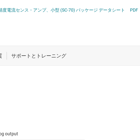
ロジックと電圧変換
Hz、高精度電流センス・アンプ、小型 (SC-70) パッケージ データシート
PDF
ワイヤレス コネクティビティ
受動 (パッシブ) とディスクリート
プ
絶縁
og output