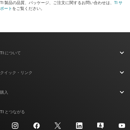
TI 製品の品質、パッケージ、ご注文に関するお問い合わせは、
TI サ
ポート
をご覧ください。​​​​​​​​​​​​​​
TI について
TI の概要
クイック・リンク
採用情報
お問い合わせ
ニュース
購入
TI E2E™ 設計サポート・フォーラム
ストーリー | チップ開発の舞台裏
TI API スイート
クロスリファレンス検索
TI とつながる
イベント
myTI 法人アカウント
カスタマー・サポート・センター