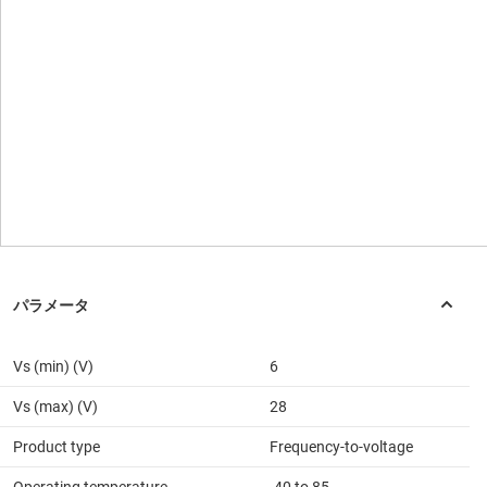
Vs (min) (V)
6
Vs (max) (V)
28
Product type
Frequency-to-voltage
Operating temperature
-40 to 85