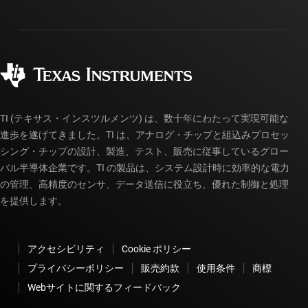
投資家向け情報
配送、お支払い、および税金
パッケージ
製造
ご注文に関する FAQ
品質と信頼性
コーポレート・シティズンシップ
販売特約店
myTI アカウントの FAQ
TI (テキサス・インスツルメンツ) は、数十年にわたって実現可能な
進歩を遂げてきました。TI は、アナログ・チップと組込みプロセッ
シング・チップの設計、製造、テスト、販売に従事しているグロー
バル半導体企業です。TI の製品は、システム設計時に効率的な電力
の管理、高精度のセンサ、データ送信に役立ち、優れた制御と処理
を提供します。
アクセシビリティ
Cookie ポリシー
プライバシーポリシー
販売約款
使用条件
商標
Webサイトに関するフィードバック