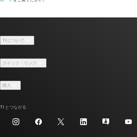
TI について
TI の概要
クイック・リンク
採用情報
お問い合わせ
ニュース
購入
TI E2E™ 設計サポート・フォーラム
ストーリー | チップ開発の舞台裏
TI API スイート
クロスリファレンス検索
TI とつながる
イベント
myTI 法人アカウント
カスタマー・サポート・センター
投資家向け情報
配送、お支払い、および税金
パッケージ
製造