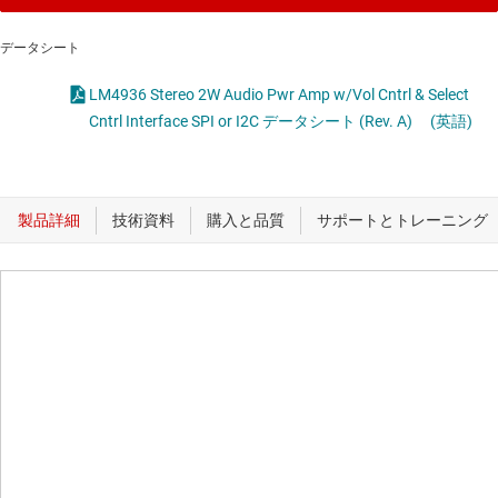
データシート
LM4936 Stereo 2W Audio Pwr Amp w/Vol Cntrl & Select
Cntrl Interface SPI or I2C データシート (Rev. A)
(英語)