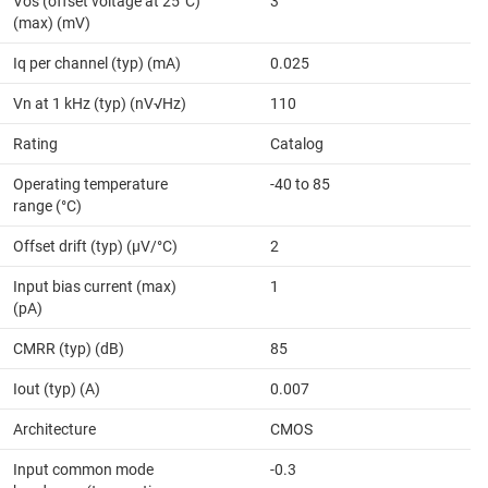
Vos (offset voltage at 25°C)
3
(max) (mV)
Iq per channel (typ) (mA)
0.025
Vn at 1 kHz (typ) (nV√Hz)
110
Rating
Catalog
Operating temperature
-40 to 85
range (°C)
Offset drift (typ) (µV/°C)
2
Input bias current (max)
1
(pA)
CMRR (typ) (dB)
85
Iout (typ) (A)
0.007
Architecture
CMOS
Input common mode
-0.3