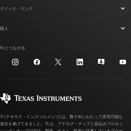
TI の概要
クイック・リンク
採用情報
お問い合わせ
ニュース
購入
TI E2E™ 設計サポート・フォーラム
ストーリー | チップ開発の舞台裏
TI API スイート
クロスリファレンス検索
TI とつながる
イベント
myTI 法人アカウント
カスタマー・サポート・センター
投資家向け情報
配送、お支払い、および税金
パッケージ
製造
ご注文に関する FAQ
品質と信頼性
コーポレート・シティズンシップ
販売特約店
myTI アカウントの FAQ
TI (テキサス・インスツルメンツ) は、数十年にわたって実現可能な
進歩を遂げてきました。TI は、アナログ・チップと組込みプロセッ
シング・チップの設計、製造、テスト、販売に従事しているグロー