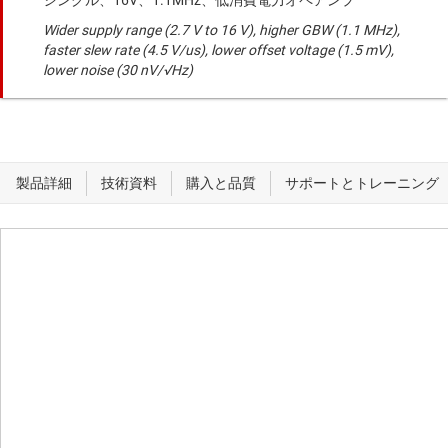
シングル、16V、1.1MHz、低消費電力オペアンプ
Wider supply range (2.7 V to 16 V), higher GBW (1.1 MHz),
faster slew rate (4.5 V/us), lower offset voltage (1.5 mV),
lower noise (30 nV/√Hz)