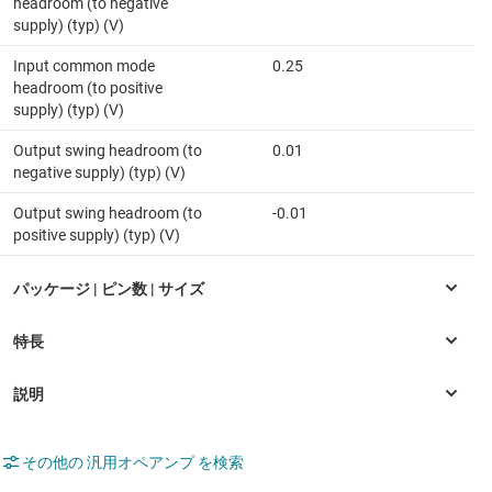
headroom (to negative
supply) (typ) (V)
Input common mode
0.25
headroom (to positive
supply) (typ) (V)
Output swing headroom (to
0.01
negative supply) (typ) (V)
Output swing headroom (to
-0.01
positive supply) (typ) (V)
その他の 汎用オペアンプ を検索