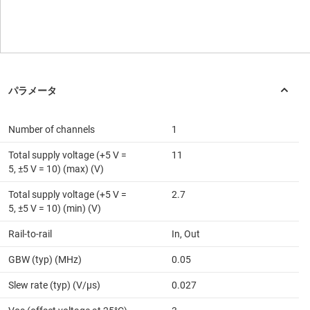
Number of channels
1
Total supply voltage (+5 V =
11
5, ±5 V = 10) (max) (V)
Total supply voltage (+5 V =
2.7
5, ±5 V = 10) (min) (V)
Rail-to-rail
In, Out
GBW (typ) (MHz)
0.05
Slew rate (typ) (V/µs)
0.027