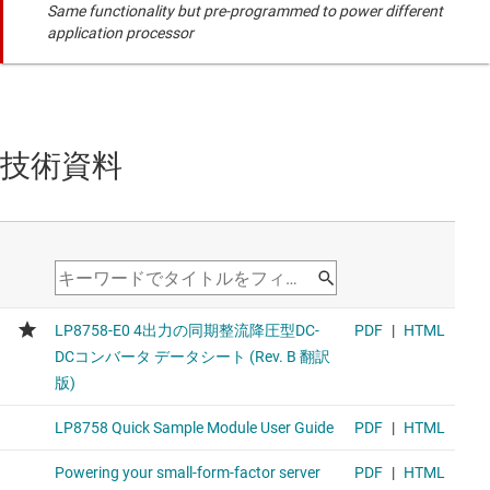
Same functionality but pre-programmed to power different
application processor
技術資料