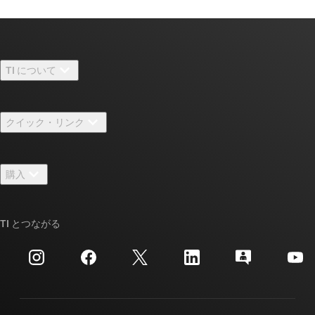
TI について
TI の概要
クイック・リンク
採用情報
お問い合わせ
ニュース
購入
TI E2E™ 設計サポート・フォーラム
ストーリー | チップ開発の舞台裏
TI API スイート
クロスリファレンス検索
TI とつながる
イベント
myTI 法人アカウント
カスタマー・サポート・センター
投資家向け情報
配送、お支払い、および税金
パッケージ
製造
ご注文に関する FAQ
品質と信頼性