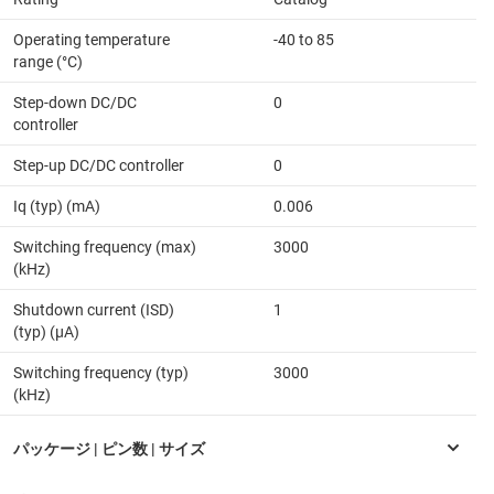
Operating temperature
-40 to 85
range (°C)
Step-down DC/DC
0
controller
Step-up DC/DC controller
0
Iq (typ) (mA)
0.006
Switching frequency (max)
3000
(kHz)
Shutdown current (ISD)
1
(typ) (µA)
Switching frequency (typ)
3000
(kHz)