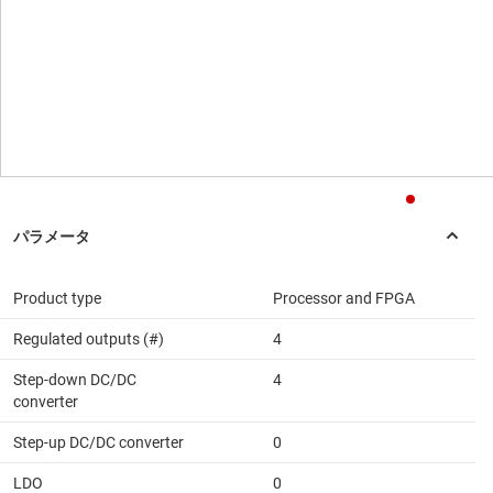
Product type
Processor and FPGA
Regulated outputs (#)
4
Step-down DC/DC
4
converter
Step-up DC/DC converter
0
LDO
0