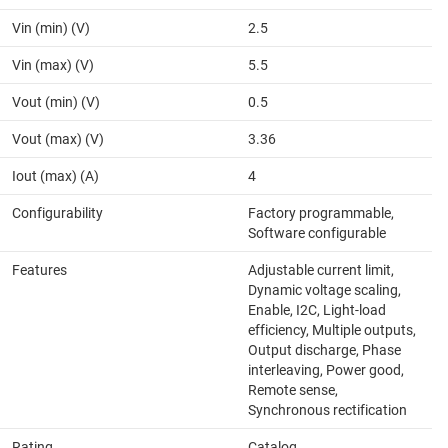
Vin (min) (V)
2.5
Vin (max) (V)
5.5
Vout (min) (V)
0.5
Vout (max) (V)
3.36
Iout (max) (A)
4
Configurability
Factory programmable,
Software configurable
Features
Adjustable current limit,
Dynamic voltage scaling,
Enable, I2C, Light-load
efficiency, Multiple outputs,
Output discharge, Phase
interleaving, Power good,
Remote sense,
Synchronous rectification
Rating
Catalog