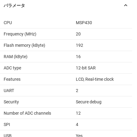
CPU
MSP430
Frequency (MHz)
20
Flash memory (kByte)
192
RAM (kByte)
16
ADC type
12-bit SAR
Features
LCD, Real-time clock
UART
2
Security
Secure debug
Number of ADC channels
12
SPI
4
USB
Yes