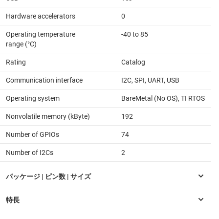
Hardware accelerators
0
Operating temperature
-40 to 85
range (°C)
Rating
Catalog
Communication interface
I2C, SPI, UART, USB
Operating system
BareMetal (No OS), TI RTOS
Nonvolatile memory (kByte)
192
Number of GPIOs
74
Number of I2Cs
2