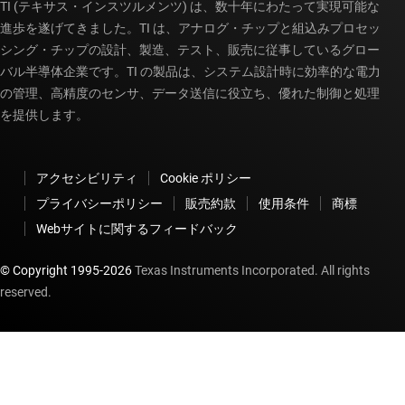
TI (テキサス・インスツルメンツ) は、数十年にわたって実現可能な
進歩を遂げてきました。TI は、アナログ・チップと組込みプロセッ
シング・チップの設計、製造、テスト、販売に従事しているグロー
バル半導体企業です。TI の製品は、システム設計時に効率的な電力
の管理、高精度のセンサ、データ送信に役立ち、優れた制御と処理
を提供します。
アクセシビリティ
Cookie ポリシー
プライバシーポリシー
販売約款
使用条件
商標
Webサイトに関するフィードバック
© Copyright 1995-
2026
Texas Instruments Incorporated. All rights
reserved.