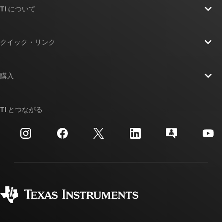
TI について
TI の概要
クイック・リンク
採用情報
お問い合わせ
ニュース
購入
TI E2E™ 設計サポート・フォーラム
ストーリー | チップ開発の舞台裏
TI API スイート
クロスリファレンス検索
TI とつながる
イベント
myTI 法人アカウント
カスタマー・サポート・センター
投資家向け情報
配送、お支払い、および税金
パッケージ
製造
ご注文に関する FAQ
品質と信頼性
コーポレート・シティズンシップ
販売特約店
myTI アカウントの FAQ