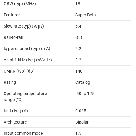
GBW (typ) (MHz)
18
Features
Super Beta
Slew rate (typ) (V/µs)
6.4
Rail-to-rail
Out
Iq per channel (typ) (mA)
2.2
Vn at 1 kHz (typ) (nV√Hz)
2.2
CMRR (typ) (dB)
140
Rating
Catalog
Operating temperature
-40 to 125
range (°C)
Iout (typ) (A)
0.065
Architecture
Bipolar
Input common mode
1.5