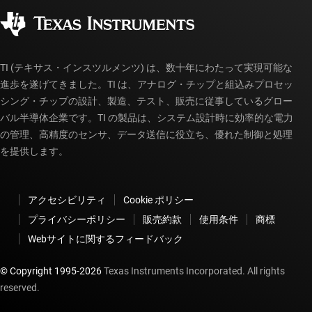
コーポレート・シティズンシップ
販売特約店
myTI アカウントの FAQ
TI (テキサス・インスツルメンツ) は、数十年にわたって実現可能な
進歩を遂げてきました。TI は、アナログ・チップと組込みプロセッ
シング・チップの設計、製造、テスト、販売に従事しているグロー
バル半導体企業です。TI の製品は、システム設計時に効率的な電力
の管理、高精度のセンサ、データ送信に役立ち、優れた制御と処理
を提供します。
アクセシビリティ
Cookie ポリシー
プライバシーポリシー
販売約款
使用条件
商標
Webサイトに関するフィードバック
© Copyright 1995-
2026
Texas Instruments Incorporated. All rights
reserved.