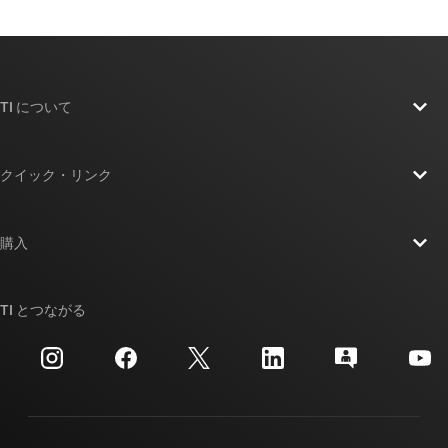
TI について
TI の概要
クイック・リンク
採用情報
お問い合わせ
ニュース
購入
TI E2E™ 設計サポート・フォーラム
ストーリー | チップ開発の舞台裏
TI API スイート
クロスリファレンス検索
TI とつながる
イベント
myTI 法人アカウント
カスタマー・サポート・センター
投資家向け情報
配送、お支払い、および税金
パッケージ
製造
ご注文に関する FAQ
品質と信頼性