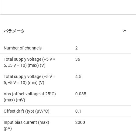
Number of channels
2
Total supply voltage (+5 V =
36
5, ±5 V = 10) (max) (V)
Total supply voltage (+5 V =
4.5
5, ±5 V = 10) (min) (V)
Vos (offset voltage at 25°C)
0.035
(max) (mV)
Offset drift (typ) (µV/°C)
0.1
Input bias current (max)
2000
(pA)