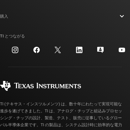
採用情報
お問い合わせ
ニュース
購入
TI E2E™ 設計サポート・フォーラム
ストーリー | チップ開発の舞台裏
TI API スイート
クロスリファレンス検索
TI とつながる
イベント
myTI 法人アカウント
カスタマー・サポート・センター
投資家向け情報
配送、お支払い、および税金
パッケージ
製造
ご注文に関する FAQ
品質と信頼性
コーポレート・シティズンシップ
販売特約店
myTI アカウントの FAQ
TI (テキサス・インスツルメンツ) は、数十年にわたって実現可能な
進歩を遂げてきました。TI は、アナログ・チップと組込みプロセッ
シング・チップの設計、製造、テスト、販売に従事しているグロー
バル半導体企業です。TI の製品は、システム設計時に効率的な電力