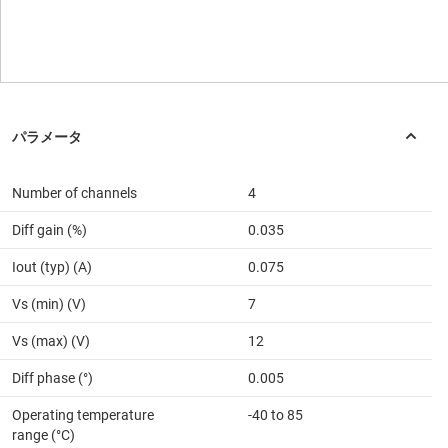
Number of channels
4
Diff gain (%)
0.035
Iout (typ) (A)
0.075
Vs (min) (V)
7
Vs (max) (V)
12
Diff phase (°)
0.005
Operating temperature
-40 to 85
range (°C)