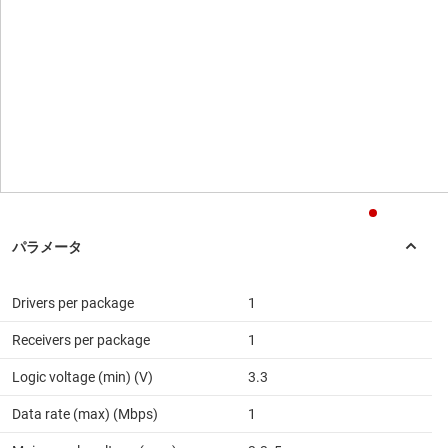
Drivers per package
1
Receivers per package
1
Logic voltage (min) (V)
3.3
Data rate (max) (Mbps)
1