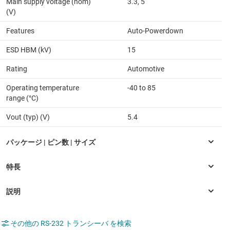
Main supply voltage (nom)
3.3, 5
(V)
Features
Auto-Powerdown
ESD HBM (kV)
15
Rating
Automotive
Operating temperature
-40 to 85
range (°C)
Vout (typ) (V)
5.4
その他の RS-232 トランシーバ を検索