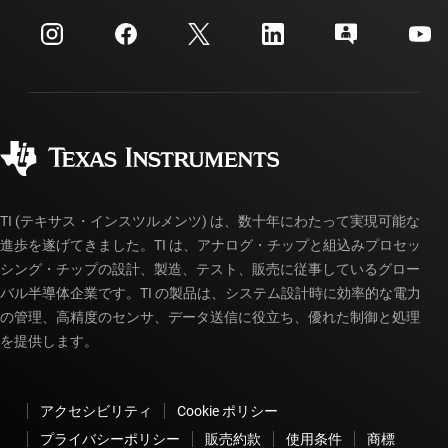
myTI 法人アカウント
カスタマー・サポート・センター
投資家向け情報
配送、お支払い、および税金
パッケージ
製造
ご注文に関する FAQ
品質と信頼性
コーポレート・シティズンシップ
販売特約店
myTI アカウントの FAQ
TI (テキサス・インスツルメンツ) は、数十年にわたって実現可能な
進歩を遂げてきました。TI は、アナログ・チップと組込みプロセッ
シング・チップの設計、製造、テスト、販売に従事しているグロー
バル半導体企業です。TI の製品は、システム設計時に効率的な電力
の管理、高精度のセンサ、データ送信に役立ち、優れた制御と処理
を提供します。
アクセシビリティ
Cookie ポリシー
プライバシーポリシー
販売約款
使用条件
商標