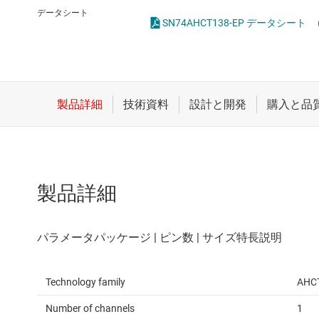
クロックとタイミング
データシート
SN74AHCT138-EP データシート
スイッチ/マルチプレクサ
センサ
ダイ / ウェハー サービス
製品詳細
Technology family
AHC
Number of channels
1