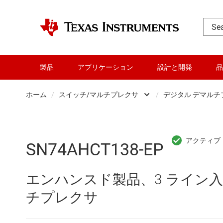
製品
アプリケーション
設計と開発
品
ホーム
/
スイッチ/マルチプレクサ
/
デジタル デマルチプ
DLP 製品
Oth
RF とマイクロ波
ア
SN74AHCT138-EP
アンプ
デ
エンハンスド製品、3 ライン入力
インターフェイス
デ
チプレクサ
オーディオ、ハプティクス、および