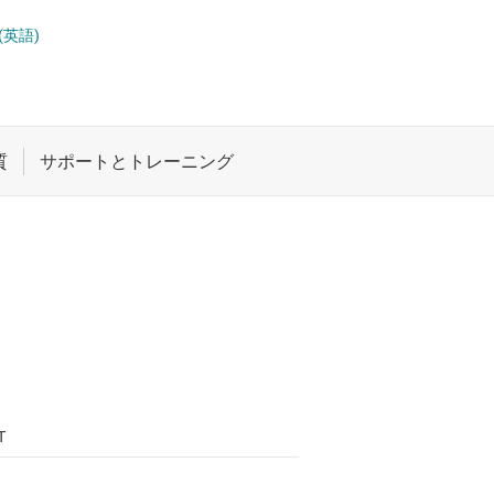
ロジックと電圧変換
(英語)
ワイヤレス コネクティビティ
受動 (パッシブ) とディスクリート
絶縁
T