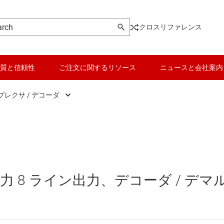
クロスリファレンス
質と信頼性
ご注文に関するリソース
ニュースと会社案内
レクサ / デコーダ
er switches and multiplexers
データ コンバータ
ナログ スイッチ / マルチプレクサ
バッテリ管理 IC
ジタル デマルチプレクサ / デコーダ
パワー マネージメント
 8 ライン出力、デコーダ / デマ
ジタル マルチプレクサ / エンコーダ
マイコン (MCU) / プロセッサ
ピエゾ
モータ ドライバ