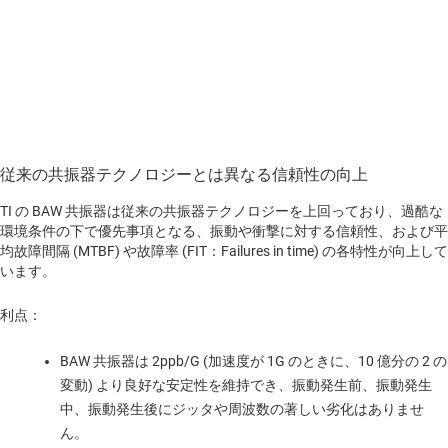
従来の共振器テクノロジーとは異なる信頼性の向上
TI の BAW 共振器は従来の共振器テクノロジーを上回っており、過酷な
環境条件の下で優先事項となる、振動や衝撃に対する信頼性、および平
均故障間隔 (MTBF) や故障率 (FIT：Failures in time) の各特性が向上して
います。
利点：
BAW 共振器は 2ppb/G (加速度が 1G のときに、10 億分の 2 の
変動) より良好な安定性を維持でき、振動発生前、振動発生
中、振動発生後にジッタや周波数の著しい劣化はありませ
ん。