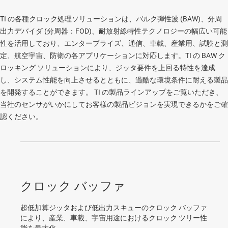
TI の各種クロック処理ソリューションは、バルク弾性波 (BAW)、分周
出力デバイダ (分周器：FOD)、耐放射線特性テクノロジーの幅広い可能
性を活用しており、エンタープライズ、通信、車載、産業用、試験と測
定、航空宇宙、防衛の各アプリケーションに対応します。TI の BAW ク
ロッキング ソリューションにより、ジッタ要件を上回る特性を達成
し、システム性能を向上させるとともに、過酷な環境条件に耐える製品
を開発することができます。 TI の製品ラインアップをご覧いただき、
当社のセンサがいかにしてお客様の製品ビジョンを実現できるかをご確
認ください。
クロック バッファ
超低加算ジッタおよび低出力スキューのクロック バッファ
により、産業、車載、宇宙用途におけるクロック ツリー性