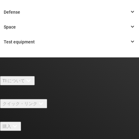
TI について
TI の概要
クイック・リンク
採用情報
お問い合わせ
ニュース
購入
TI E2E™ 設計サポート・フォーラム
ストーリー | チップ開発の舞台裏