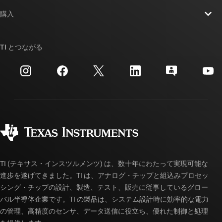
お問い合わせ
ニュース
購入
TI E2E™ 設計サポート・フォーラム
ストーリー | チップ開発の舞台裏
TI API スイート
クロスリファレンス検索
TI とつながる
イベント
myTI 法人アカウント
カスタマー・サポート・センター
投資家向け情報
配送、お支払い、および税金
パッケージ
製造
ご注文に関する FAQ
品質と信頼性
コーポレート・シティズンシップ
販売特約店
myTI アカウントの FAQ
TI (テキサス・インスツルメンツ) は、数十年にわたって実現可能な
進歩を遂げてきました。TI は、アナログ・チップと組込みプロセッ
シング・チップの設計、製造、テスト、販売に従事しているグロー
バル半導体企業です。TI の製品は、システム設計時に効率的な電力
の管理、高精度のセンサ、データ送信に役立ち、優れた制御と処理