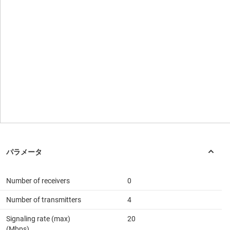
Number of receivers
0
Number of transmitters
4
Signaling rate (max)
20
(Mbps)