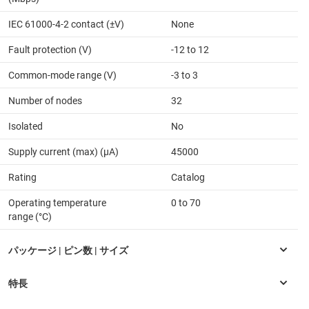
IEC 61000-4-2 contact (±V)
None
Fault protection (V)
-12 to 12
Common-mode range (V)
-3 to 3
Number of nodes
32
Isolated
No
Supply current (max) (µA)
45000
Rating
Catalog
Operating temperature
0 to 70
range (°C)