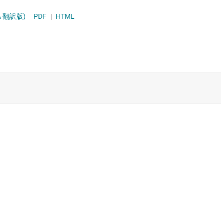
ンターフェイス (MSDI) IC
 翻訳版)
PDF
|
HTML
C