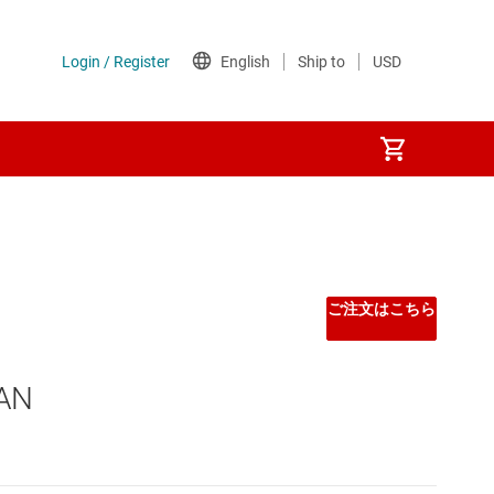
フェイス
ご注文はこちら
AN
プ (SBC)
ンターフェイス (SDI) IC