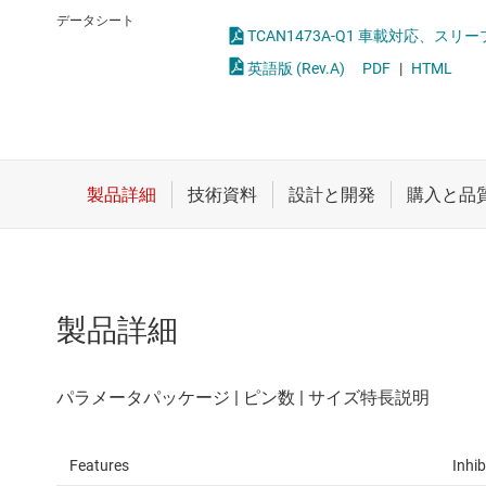
クロックとタイミング
LVDS、M-L
データシート
TCAN1473A-Q1 車載対応、スリー
スイッチ/マルチプレクサ
PCIe、SAS
英語版 (Rev.A)
PDF
|
HTML
センサ
RS-232
ダイ / ウェハー サービス
RS-485 
製品詳細
Features
Inhib