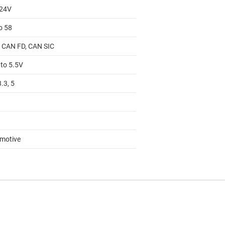
 24V
o 58
 CAN FD, CAN SIC
 to 5.5V
3.3, 5
motive