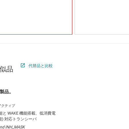
代替品と比較
似品
製品。
機能と WAKE 機能搭載、低消費電
良機能) 対応トランシーバ
 and INH_MASK