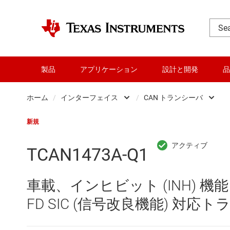
製品
アプリケーション
設計と開発
品
ホーム
/
インターフェイス
/
CAN トランシーバ
DLP 製品
CAN トラ
新規
RF とマイクロ波
HDMI、Dis
TCAN1473A-Q1
アンプ
I2C、I3C、
車載、インヒビット (INH) 機
インターフェイス
IO-Link 
FD SIC (信号改良機能) 対応
オーディオ、ハプティクス、および
LIN トラ