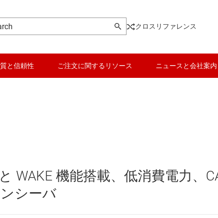
クロスリファレンス
質と信頼性
ご注文に関するリソース
ニュースと会社案内
ンシーバ
データ コンバータ
USB IC
playPort、MIPI の各 IC
バッテリ管理 IC
その他のインター
SPI の各 IC
パワー マネージメント
イーサネット IC
能と WAKE 機能搭載、低消費電力、C
とデジタル I/O
マイコン (MCU) / プロセッサ
システム ベース チッ
トランシーバ
ピエゾ
ンシーバ
モータ ドライバ
シリアル デジタル イ