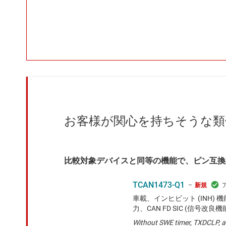
お客様が関心を持ちそうな類
比較対象デバイスと同等の機能で、ピン互換
TCAN1473-Q1
新規
車載、インヒビット (INH) 
力、CAN FD SIC (信号改
Without SWE timer, TXDCLP,