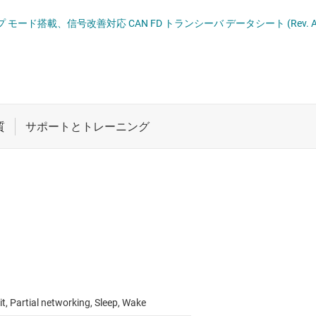
VDS、PECL の各 IC
ロジックと電圧変換
マルチスイッチ検出イ
プ モード搭載、信号改善対応 CAN FD トランシーバ データシート (Rev. A
、SATA IC
ワイヤレス コネクティビティ
光学ネットワーク I
 トランシーバ
受動 (パッシブ) とディスクリート
高速 SerDes
と RS-422 の各トランシーバ
絶縁
it, Partial networking, Sleep, Wake