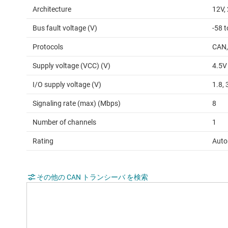
Architecture
12V,
Bus fault voltage (V)
-58 t
Protocols
CAN,
Supply voltage (VCC) (V)
4.5V
I/O supply voltage (V)
1.8, 
Signaling rate (max) (Mbps)
8
Number of channels
1
Rating
Auto
その他の CAN トランシーバ を検索