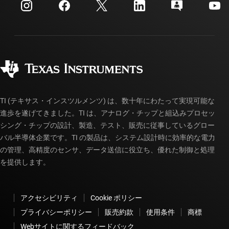
投資家向け情報
配送、お支払い、および税金
パッケージ
製造
ご注文に関する FAQ
品質と信頼性
コーポレート・シティズンシップ
販売特約店
myTI アカウントの FAQ
TI (テキサス・インスツルメンツ) は、数十年にわたって実現可能な
進歩を遂げてきました。TI は、アナログ・チップと組込みプロセッ
シング・チップの設計、製造、テスト、販売に従事しているグロー
バル半導体企業です。TI の製品は、システム設計時に効率的な電力
の管理、高精度のセンサ、データ送信に役立ち、優れた制御と処理
を提供します。
アクセシビリティ
Cookie ポリシー
プライバシーポリシー
販売約款
使用条件
商標
Webサイトに関するフィードバック