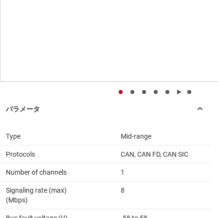
Type
Mid-range
Protocols
CAN, CAN FD, CAN SIC
Number of channels
1
Signaling rate (max)
8
(Mbps)
Bus fault voltage (V)
-58 to 58