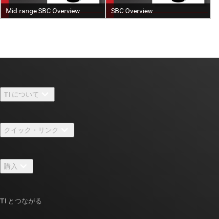
TI について
TI の概要
クイック・リンク
採用情報
お問い合わせ
ニュース
購入
TI E2E™ 設計サポート・フォーラム
ストーリー | チップ開発の舞台裏
TI API スイート
クロスリファレンス検索
TI とつながる
イベント
myTI 法人アカウント
カスタマー・サポート・センター