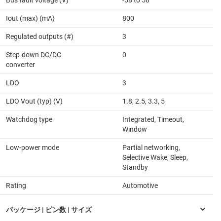
Iout (max) (mA)
800
Regulated outputs (#)
3
Step-down DC/DC
0
converter
LDO
3
LDO Vout (typ) (V)
1.8, 2.5, 3.3, 5
Watchdog type
Integrated, Timeout,
Window
Low-power mode
Partial networking,
Selective Wake, Sleep,
Standby
Rating
Automotive