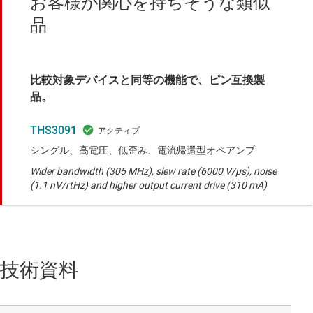
お客様が関心を持ちそうな類似
品
比較対象デバイスと同等の機能で、ピン互換製
品。
THS3091
シングル、高電圧、低歪み、電流帰還型オペアンプ
Wider bandwidth (305 MHz), slew rate (6000 V/µs), noise
(1.1 nV/rtHz) and higher output current drive (310 mA)
技術資料