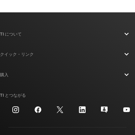
TI について
TI の概要
クイック・リンク
採用情報
お問い合わせ
ニュース
購入
TI E2E™ 設計サポート・フォーラム
ストーリー | チップ開発の舞台裏
TI API スイート
クロスリファレンス検索
TI とつながる
イベント
myTI 法人アカウント
カスタマー・サポート・センター
投資家向け情報
配送、お支払い、および税金
パッケージ
製造
ご注文に関する FAQ
品質と信頼性