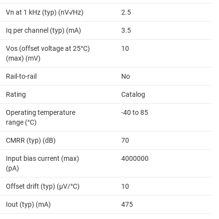
Vn at 1 kHz (typ) (nV√Hz)
2.5
Iq per channel (typ) (mA)
3.5
Vos (offset voltage at 25°C)
10
(max) (mV)
Rail-to-rail
No
Rating
Catalog
Operating temperature
-40 to 85
range (°C)
CMRR (typ) (dB)
70
Input bias current (max)
4000000
(pA)
Offset drift (typ) (µV/°C)
10
Iout (typ) (mA)
475