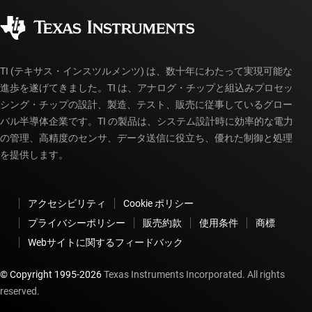
コーポレート・シティズンシップ
販売特約店
myTI アカウントの FAQ
TI (テキサス・インスツルメンツ) は、数十年にわたって実現可能な
進歩を遂げてきました。TI は、アナログ・チップと組込みプロセッ
シング・チップの設計、製造、テスト、販売に従事しているグロー
バル半導体企業です。TI の製品は、システム設計時に効率的な電力
の管理、高精度のセンサ、データ送信に役立ち、優れた制御と処理
を提供します。
アクセシビリティ
Cookie ポリシー
プライバシーポリシー
販売約款
使用条件
商標
Webサイトに関するフィードバック
© Copyright 1995-
2026
Texas Instruments Incorporated. All rights
reserved.