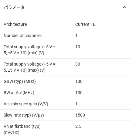
Architecture
Current FB
Number of channels
1
Total supply voltage (+5 V =
10
5, ±5 V = 10) (min) (V)
Total supply voltage (+5 V =
30
5, ±5 V = 10) (max) (V)
GBW (typ) (MHz)
130
BW at Acl (MHz)
130
Acl, min spec gain (V/V)
1
Slew rate (typ) (V/µs)
1500
Vn at flatband (typ)
2.5
(nV√Hz)