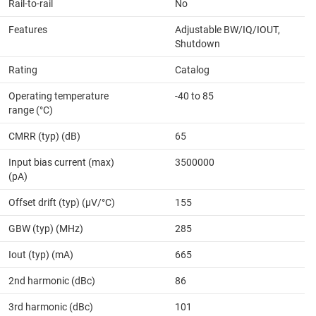
Rail-to-rail
No
Features
Adjustable BW/IQ/IOUT,
Shutdown
Rating
Catalog
Operating temperature
-40 to 85
range (°C)
CMRR (typ) (dB)
65
Input bias current (max)
3500000
(pA)
Offset drift (typ) (µV/°C)
155
GBW (typ) (MHz)
285
Iout (typ) (mA)
665
2nd harmonic (dBc)
86
3rd harmonic (dBc)
101