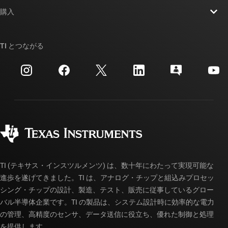
お問い合わせ
ニュース
購入
TI E2E™ 設計サポート・フォーラム
ストーリー | チップ開発の舞台裏
TI API スイート
クロスリファレンス検索
TI とつながる
イベント
myTI 法人アカウント
カスタマー・サポート・センター
投資家向け情報
配送、お支払い、および税金
パッケージ
製造
ご注文に関する FAQ
品質と信頼性
コーポレート・シティズンシップ
販売特約店
myTI アカウントの FAQ
TI (テキサス・インスツルメンツ) は、数十年にわたって実現可能な
進歩を遂げてきました。TI は、アナログ・チップと組込みプロセッ
シング・チップの設計、製造、テスト、販売に従事しているグロー
バル半導体企業です。TI の製品は、システム設計時に効率的な電力
の管理、高精度のセンサ、データ送信に役立ち、優れた制御と処理
を提供します。