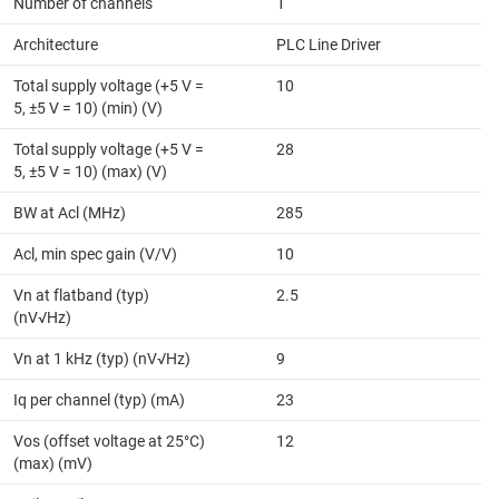
Number of channels
1
Architecture
PLC Line Driver
Total supply voltage (+5 V =
10
5, ±5 V = 10) (min) (V)
Total supply voltage (+5 V =
28
5, ±5 V = 10) (max) (V)
BW at Acl (MHz)
285
Acl, min spec gain (V/V)
10
Vn at flatband (typ)
2.5
(nV√Hz)
Vn at 1 kHz (typ) (nV√Hz)
9
Iq per channel (typ) (mA)
23
Vos (offset voltage at 25°C)
12
(max) (mV)