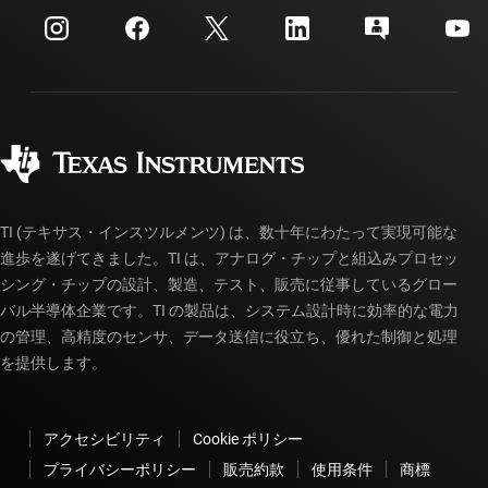
myTI 法人アカウント
カスタマー・サポート・センター
投資家向け情報
配送、お支払い、および税金
パッケージ
製造
ご注文に関する FAQ
品質と信頼性
コーポレート・シティズンシップ
販売特約店
myTI アカウントの FAQ
TI (テキサス・インスツルメンツ) は、数十年にわたって実現可能な
進歩を遂げてきました。TI は、アナログ・チップと組込みプロセッ
シング・チップの設計、製造、テスト、販売に従事しているグロー
バル半導体企業です。TI の製品は、システム設計時に効率的な電力
の管理、高精度のセンサ、データ送信に役立ち、優れた制御と処理
を提供します。
アクセシビリティ
Cookie ポリシー
プライバシーポリシー
販売約款
使用条件
商標