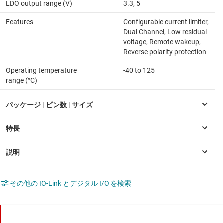
LDO output range (V)
3.3, 5
Features
Configurable current limiter,
Dual Channel, Low residual
voltage, Remote wakeup,
Reverse polarity protection
Operating temperature
-40 to 125
range (°C)
その他の IO-Link とデジタル I/O を検索