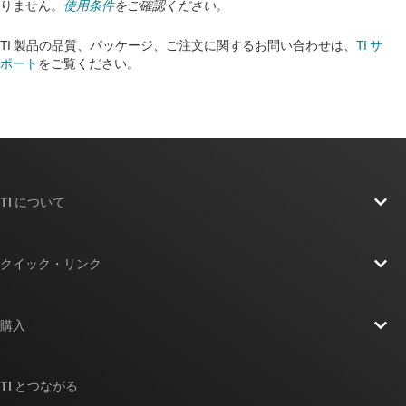
りません。
使用条件
をご確認ください。
TI 製品の品質、パッケージ、ご注文に関するお問い合わせは、
TI サ
ポート
をご覧ください。​​​​​​​​​​​​​​
TI について
TI の概要
クイック・リンク
採用情報
お問い合わせ
ニュース
購入
TI E2E™ 設計サポート・フォーラム
ストーリー | チップ開発の舞台裏
TI API スイート
クロスリファレンス検索
TI とつながる
イベント