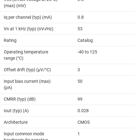
(max) (mV)
Iq per channel (typ) (mA)
0.8
Vn at 1 kHz (typ) (nV√Hz)
53
Rating
Catalog
Operating temperature
-40 to 125
range (°C)
Offset drift (typ) (µV/°C)
3
Input bias current (max)
50
(pA)
CMRR (typ) (dB)
99
Iout (typ) (A)
0.028
Architecture
CMOS
Input common mode
1