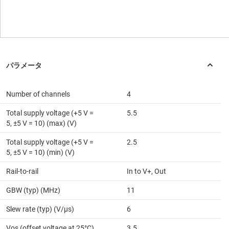
Number of channels
4
Total supply voltage (+5 V =
5.5
5, ±5 V = 10) (max) (V)
Total supply voltage (+5 V =
2.5
5, ±5 V = 10) (min) (V)
Rail-to-rail
In to V+, Out
GBW (typ) (MHz)
11
Slew rate (typ) (V/µs)
6
Vos (offset voltage at 25°C)
3.5