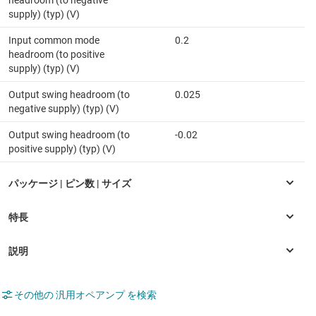
headroom (to negative
supply) (typ) (V)
Input common mode
0.2
headroom (to positive
supply) (typ) (V)
Output swing headroom (to
0.025
negative supply) (typ) (V)
Output swing headroom (to
-0.02
positive supply) (typ) (V)
その他の 汎用オペアンプ を検索