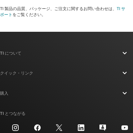
TI 製品の品質、パッケージ、ご注文に関するお問い合わせは、
TI サ
ポート
をご覧ください。​​​​​​​​​​​​​​
TI について
TI の概要
クイック・リンク
採用情報
お問い合わせ
ニュース
購入
TI E2E™ 設計サポート・フォーラム
ストーリー | チップ開発の舞台裏
TI API スイート
クロスリファレンス検索
TI とつながる
イベント
myTI 法人アカウント
カスタマー・サポート・センター
投資家向け情報
配送、お支払い、および税金