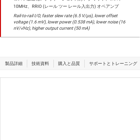
10MHz、RRIO (レール ツー レール入出力) オペアンプ
Rail-to-rail I/O, faster slew rate (6.5 V/μs), lower offset
voltage (1.6 mV), lower power (0.538 mA), lower noise (16
nV/√Hz), higher output current (50 mA)