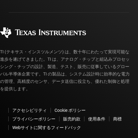
パッケージ
製造
ご注文に関する FAQ
品質と信頼性
コーポレート・シティズンシップ
販売特約店
myTI アカウントの FAQ
TI (テキサス・インスツルメンツ) は、数十年にわたって実現可能な
進歩を遂げてきました。TI は、アナログ・チップと組込みプロセッ
シング・チップの設計、製造、テスト、販売に従事しているグロー
バル半導体企業です。TI の製品は、システム設計時に効率的な電力
の管理、高精度のセンサ、データ送信に役立ち、優れた制御と処理
を提供します。
アクセシビリティ
Cookie ポリシー
プライバシーポリシー
販売約款
使用条件
商標
Webサイトに関するフィードバック