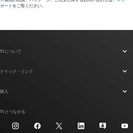
ポート
をご覧ください。​​​​​​​​​​​​​​
TI について
TI の概要
クイック・リンク
採用情報
お問い合わせ
ニュース
購入
TI E2E™ 設計サポート・フォーラム
ストーリー | チップ開発の舞台裏
TI API スイート
クロスリファレンス検索
TI とつながる
イベント
myTI 法人アカウント
カスタマー・サポート・センター
投資家向け情報
配送、お支払い、および税金