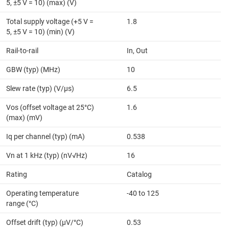
5, ±5 V = 10) (max) (V)
Total supply voltage (+5 V =
1.8
5, ±5 V = 10) (min) (V)
Rail-to-rail
In, Out
GBW (typ) (MHz)
10
Slew rate (typ) (V/µs)
6.5
Vos (offset voltage at 25°C)
1.6
(max) (mV)
Iq per channel (typ) (mA)
0.538
Vn at 1 kHz (typ) (nV√Hz)
16
Rating
Catalog
Operating temperature
-40 to 125
range (°C)
Offset drift (typ) (µV/°C)
0.53