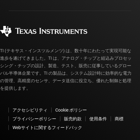
パッケージ
製造
ご注文に関する FAQ
品質と信頼性
コーポレート・シティズンシップ
販売特約店
myTI アカウントの FAQ
TI (テキサス・インスツルメンツ) は、数十年にわたって実現可能な
進歩を遂げてきました。TI は、アナログ・チップと組込みプロセッ
シング・チップの設計、製造、テスト、販売に従事しているグロー
バル半導体企業です。TI の製品は、システム設計時に効率的な電力
の管理、高精度のセンサ、データ送信に役立ち、優れた制御と処理
を提供します。
アクセシビリティ
Cookie ポリシー
プライバシーポリシー
販売約款
使用条件
商標
Webサイトに関するフィードバック