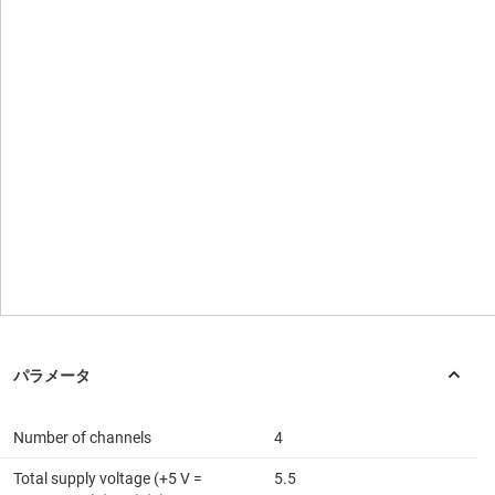
Number of channels
4
Total supply voltage (+5 V =
5.5