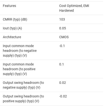
Features
Cost Optimized, EMI
Hardened
CMRR (typ) (dB)
103
Iout (typ) (A)
0.05
Architecture
CMOS
Input common mode
-0.1
headroom (to negative
supply) (typ) (V)
Input common mode
0.1
headroom (to positive
supply) (typ) (V)
Output swing headroom (to
0.02
negative supply) (typ) (V)
Output swing headroom (to
-0.02
positive supply) (typ) (V)