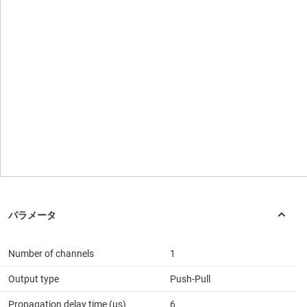
Number of channels
1
Output type
Push-Pull
Propagation delay time (µs)
6