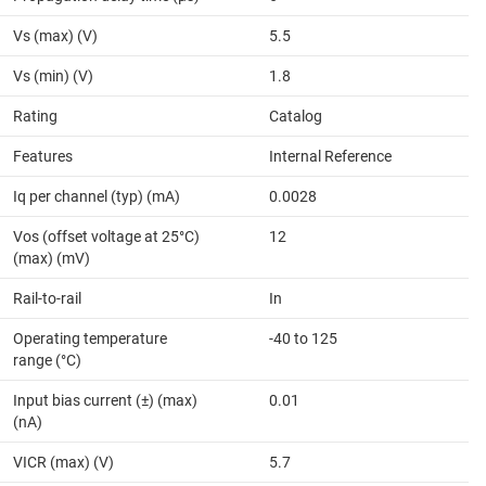
Vs (max) (V)
5.5
Vs (min) (V)
1.8
Rating
Catalog
Features
Internal Reference
Iq per channel (typ) (mA)
0.0028
Vos (offset voltage at 25°C)
12
(max) (mV)
Rail-to-rail
In
Operating temperature
-40 to 125
range (°C)
Input bias current (±) (max)
0.01
(nA)
VICR (max) (V)
5.7