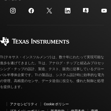
イベント
myTI 法人アカウント
カスタマー・サポート・センター
投資家向け情報
配送、お支払い、および税金
パッケージ
製造
ご注文に関する FAQ
品質と信頼性
コーポレート・シティズンシップ
販売特約店
myTI アカウントの FAQ
TI (テキサス・インスツルメンツ) は、数十年にわたって実現可能な
進歩を遂げてきました。TI は、アナログ・チップと組込みプロセッ
シング・チップの設計、製造、テスト、販売に従事しているグロー
バル半導体企業です。TI の製品は、システム設計時に効率的な電力
の管理、高精度のセンサ、データ送信に役立ち、優れた制御と処理
を提供します。
アクセシビリティ
Cookie ポリシー
プライバシーポリシー
販売約款
使用条件
商標