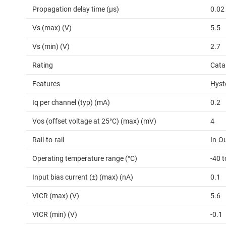
Propagation delay time (µs)
0.02
Vs (max) (V)
5.5
Vs (min) (V)
2.7
Rating
Cata
Features
Hyst
Iq per channel (typ) (mA)
0.2
Vos (offset voltage at 25°C) (max) (mV)
4
Rail-to-rail
In-O
Operating temperature range (°C)
-40 
Input bias current (±) (max) (nA)
0.1
VICR (max) (V)
5.6
VICR (min) (V)
-0.1