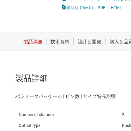
クロックとタイミング
完全差動アンプ
英語版 (Rev.C)
PDF
|
HTML
スイッチ/マルチプレクサ
差動アンプ
センサ
計測アンプ
ダイ / ウェハー サービス
電流センシング アン
製品詳細
Number of channels
2
Output type
Push