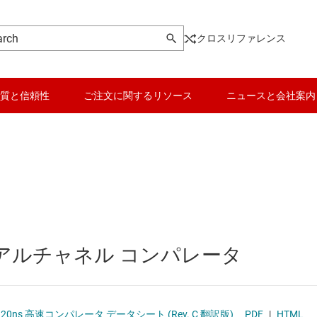
クロスリファレンス
質と信頼性
ご注文に関するリソース
ニュースと会社案内
データ コンバータ
)
バッテリ管理 IC
パワー マネージメント
ュアルチャネル コンパレータ
ョン アンプ
マイコン (MCU) / プロセッサ
ピエゾ
イン アンプ (PGA/VGA)
モータ ドライバ
20ns 高速コンパレータ データシート (Rev. C 翻訳版)
PDF
|
HTML