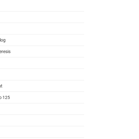
log
eresis
ut
to 125