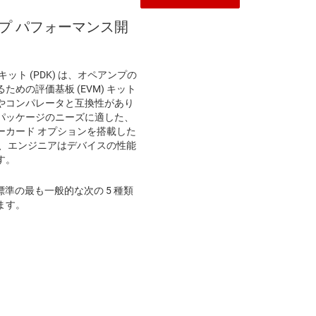
ンプ パフォーマンス開
ット (PDK) は、オペアンプの
めの評価基板 (EVM) キット
やコンパレータと互換性があり
パッケージのニーズに適した、
ーカード オプションを搭載した
り、エンジニアはデバイスの性能
す。
界標準の最も一般的な次の 5 種類
ます。