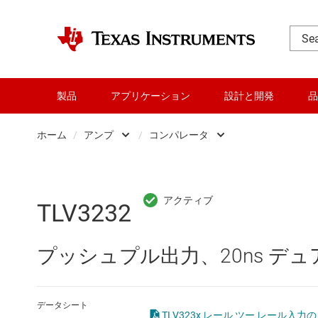
製品
アプリケーション
設計と開発
品
ホーム
/
アンプ
/
コンパレータ
DLP 製品
Other amplifiers
RF とマイクロ波
オペアンプ (OP アンプ
TLV3232
アンプ
コンパレータ
プッシュプル出力、20ns デ
インターフェイス
スペシャル ファンクシ
オーディオ、ハプティクス、および
プログラマブル / 可変ゲ
データシート
TLV323x レール ツー レール入力の 