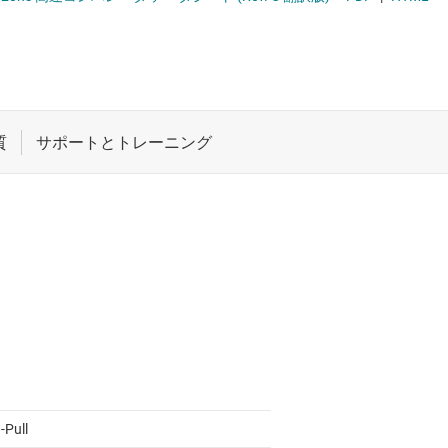
ロジックと電圧変換
ワイヤレス コネクティビティ
受動 (パッシブ) とディスクリート
プ
絶縁
-Pull