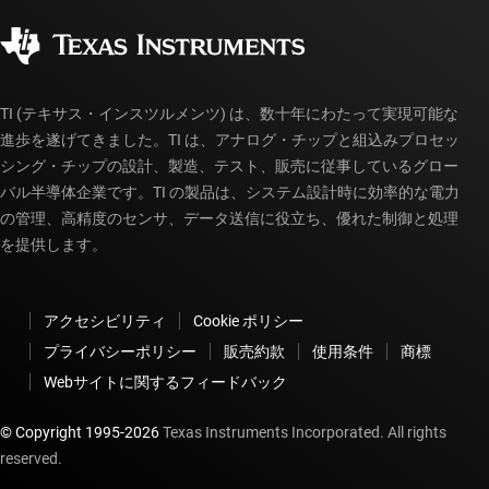
品質と信頼性
コーポレート・シティズンシップ
販売特約店
myTI アカウントの FAQ
TI (テキサス・インスツルメンツ) は、数十年にわたって実現可能な
進歩を遂げてきました。TI は、アナログ・チップと組込みプロセッ
シング・チップの設計、製造、テスト、販売に従事しているグロー
バル半導体企業です。TI の製品は、システム設計時に効率的な電力
の管理、高精度のセンサ、データ送信に役立ち、優れた制御と処理
を提供します。
アクセシビリティ
Cookie ポリシー
プライバシーポリシー
販売約款
使用条件
商標
Webサイトに関するフィードバック
© Copyright 1995-
2026
Texas Instruments Incorporated. All rights
reserved.