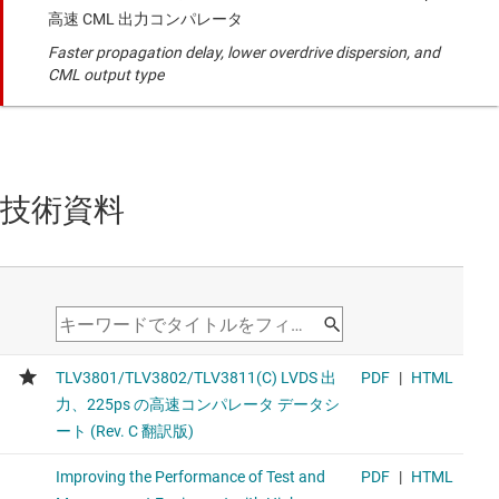
高速 CML 出力コンパレータ
Faster propagation delay, lower overdrive dispersion, and
CML output type
技術資料