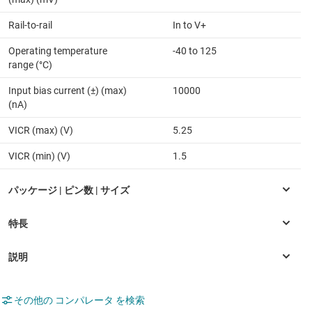
Rail-to-rail
In to V+
Operating temperature
-40 to 125
range (°C)
Input bias current (±) (max)
10000
(nA)
VICR (max) (V)
5.25
VICR (min) (V)
1.5
その他の コンパレータ を検索