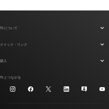
TI について
TI の概要
クイック・リンク
採用情報
お問い合わせ
ニュース
購入
TI E2E™ 設計サポート・フォーラム
ストーリー | チップ開発の舞台裏
TI API スイート
クロスリファレンス検索
TI とつながる
イベント
myTI 法人アカウント
カスタマー・サポート・センター
投資家向け情報
配送、お支払い、および税金
パッケージ
製造
ご注文に関する FAQ