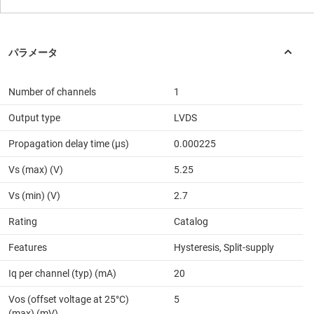
Number of channels
1
Output type
LVDS
Propagation delay time (µs)
0.000225
Vs (max) (V)
5.25
Vs (min) (V)
2.7
Rating
Catalog
Features
Hysteresis, Split-supply
Iq per channel (typ) (mA)
20
Vos (offset voltage at 25°C)
5
(max) (mV)