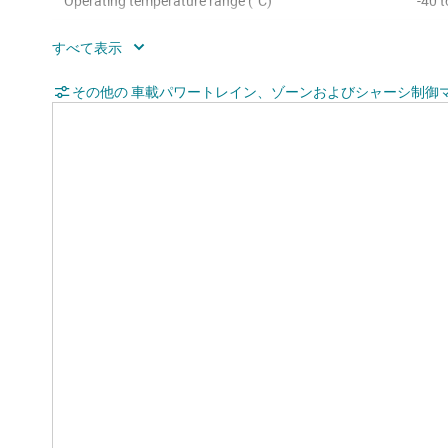
Operating temperature range (°C)
-40 
Rating
Auto
Communication interface
CAN,
その他の 車載パワートレイン、ゾーンおよびシャーシ制御マ
Operating system
Auto
Hardware accelerators
Float
Nonvolatile memory (kByte)
102
Number of GPIOs
58, 
Number of I2Cs
1