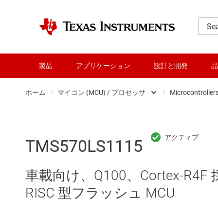
製品
アプリケーション
設計と開発
品
ホーム
/
マイコン (MCU) / プロセッサ
/
Microcontroller
DLP 製品
RF とマイクロ波
TMS570LS1115
アンプ
車載向け、Q100、Cortex-R4F 
インターフェイス
RISC 型フラッシュ MCU
オーディオ、ハプティクス、および