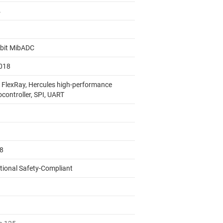
4
-bit MibADC
018
 FlexRay, Hercules high-performance
controller, SPI, UART
58
tional Safety-Compliant