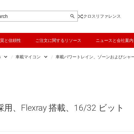
クロスリファレンス
質と信頼性
ご注文に関するリソース
ニュースと会社案内
s
/
車載マイコン
/
車載パワートレイン、ゾーンおよびシャ
Microcontrollers
データ コンバータ
Low-power MCUs
車載パワートレイン、ゾ
マイクロプロセッサ / DSP
バッテリ管理 IC
センシング マイコン
車載ボディおよびライティ
パワー マネージメント
リアルタイム デジタル電源マイコン
採用、Flexray 搭載、16/32 ビット
マイコン (MCU) / プロセッサ
リアルタイム モーター制御 / オートメーション
ピエゾ
モータ ドライバ
汎用マイコン