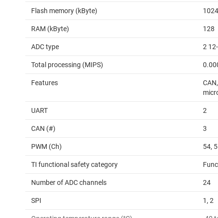
Flash memory (kByte)
102
RAM (kByte)
128
ADC type
2 12
Total processing (MIPS)
0.00
Features
CAN,
micro
UART
2
CAN (#)
3
PWM (Ch)
54, 
TI functional safety category
Func
Number of ADC channels
24
SPI
1, 2