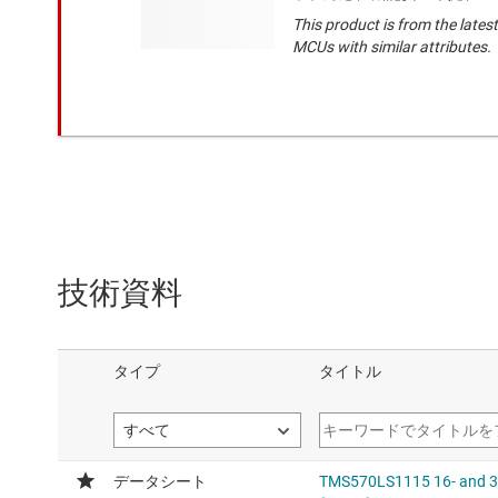
This product is from the lates
MCUs with similar attributes.
技術資料