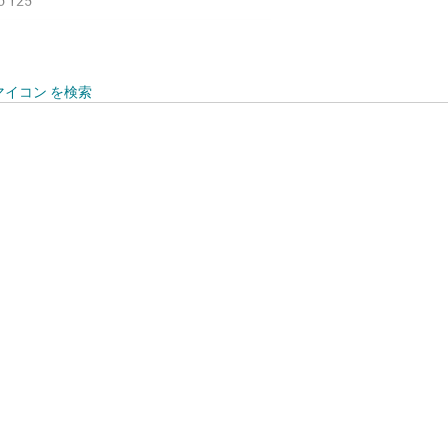
to 125
motive
 FlexRay, SPI, UART
イコン を検索
SAR, FreeRTOS, SafeRTOS
ing point unit
4
101