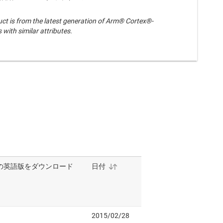
uct is from the latest generation of Arm® Cortex®-
with similar attributes.