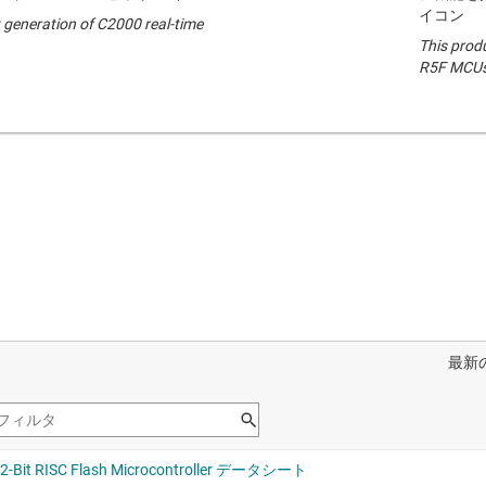
イコン
t generation of C2000 real-time
This prod
R5F MCUs 