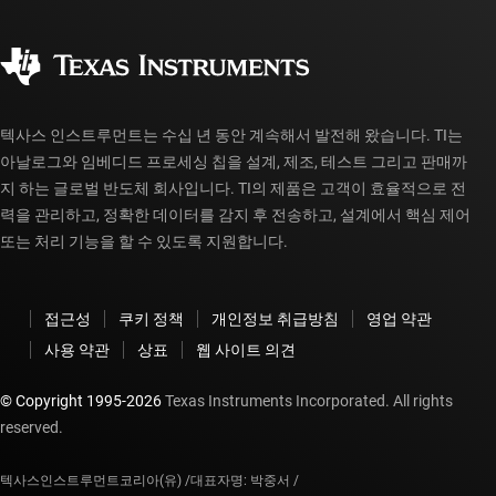
품질 및 안정성
사회 공헌
공인 유통업체
myTI 계정 FAQ
텍사스 인스트루먼트는 수십 년 동안 계속해서 발전해 왔습니다. TI는
아날로그와 임베디드 프로세싱 칩을 설계, 제조, 테스트 그리고 판매까
지 하는 글로벌 반도체 회사입니다. TI의 제품은 고객이 효율적으로 전
력을 관리하고, 정확한 데이터를 감지 후 전송하고, 설계에서 핵심 제어
또는 처리 기능을 할 수 있도록 지원합니다.
접근성
쿠키 정책
개인정보 취급방침
영업 약관
사용 약관
상표
웹 사이트 의견
© Copyright 1995-
2026
Texas Instruments Incorporated. All rights
reserved.
텍사스인스트루먼트코리아(유) /
대표자명: 박중서 /