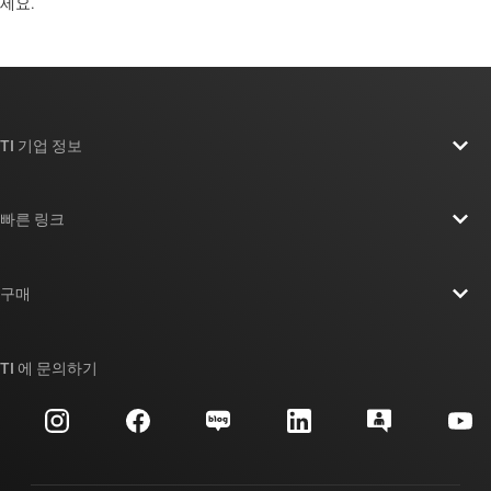
세요. ​​​​​​​​​​​​​​
TI 기업 정보
TI 기업 정보 개요
빠른 링크
채용
연락처
뉴스룸
구매
TI E2E™ 설계 지원 포럼
우리의 이야기 | 칩을 만드는 사람들
TI API 제품군
대체품 검색
TI 에 문의하기
이벤트
myTI 회사 계정
고객 지원 센터
투자 관계
배송, 결제 및 세금
패키징
제조
주문 FAQ