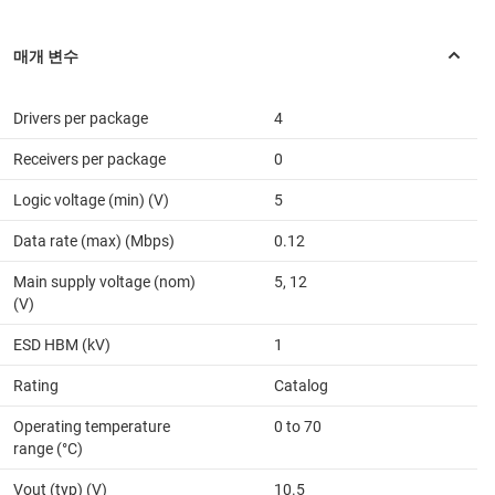
Drivers per package
4
Receivers per package
0
Logic voltage (min) (V)
5
Data rate (max) (Mbps)
0.12
Main supply voltage (nom)
5, 12
(V)
ESD HBM (kV)
1
Rating
Catalog
Operating temperature
0 to 70
range (°C)
Vout (typ) (V)
10.5