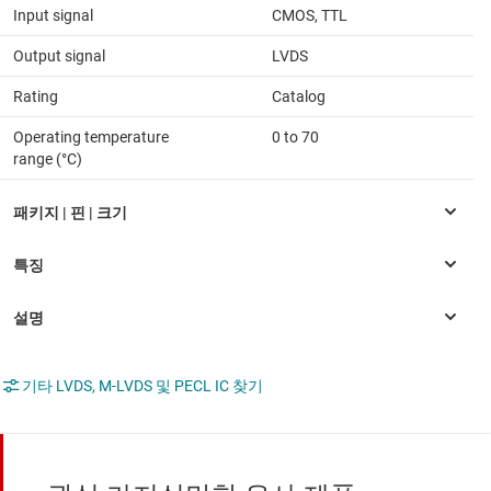
Input signal
CMOS, TTL
Output signal
LVDS
Rating
Catalog
Operating temperature
0 to 70
range (°C)
기타 LVDS, M-LVDS 및 PECL IC 찾기