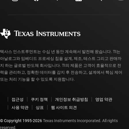
투자 관계
배송, 결제 및 세금
패키징
제조
주문 FAQ
품질 및 안정성
사회 공헌
공인 유통업체
myTI 계정 FAQ
텍사스 인스트루먼트는 수십 년 동안 계속해서 발전해 왔습니다. TI는
아날로그와 임베디드 프로세싱 칩을 설계, 제조, 테스트 그리고 판매까
지 하는 글로벌 반도체 회사입니다. TI의 제품은 고객이 효율적으로 전
력을 관리하고, 정확한 데이터를 감지 후 전송하고, 설계에서 핵심 제어
또는 처리 기능을 할 수 있도록 지원합니다.
접근성
쿠키 정책
개인정보 취급방침
영업 약관
사용 약관
상표
웹 사이트 의견
© Copyright 1995-
2026
Texas Instruments Incorporated. All rights
reserved.