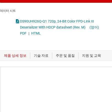
데이터 시트
DS90UH926Q-Q1 720p, 24-Bit Color FPD-Link III
Deserializer With HDCP datasheet (Rev. M)
(영어)
PDF
|
HTML